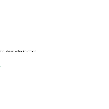
rzia klasického kolotoča.
v.