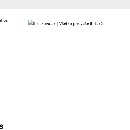
elios
ajte
O nás
Ponuka
Referencie
Blog
Kontakt
s