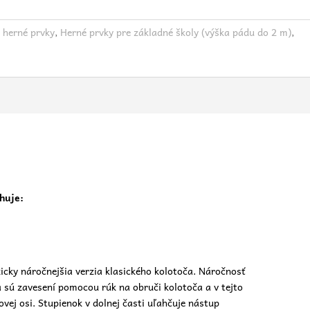
 herné prvky
,
Herné prvky pre základné školy (výška pádu do 2 m)
,
huje:
zicky náročnejšia verzia klasického kolotoča. Náročnosť
a sú zavesení pomocou rúk na obruči kolotoča a v tejto
ovej osi. Stupienok v dolnej časti uľahčuje nástup