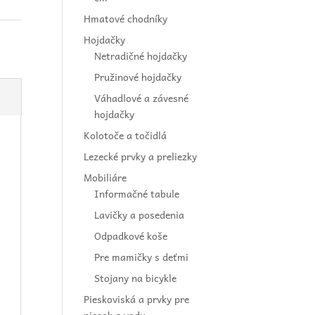
Hmatové chodníky
Hojdačky
Netradičné hojdačky
Pružinové hojdačky
Váhadlové a závesné
hojdačky
Kolotoče a točidlá
Lezecké prvky a preliezky
Mobiliáre
Informačné tabule
Lavičky a posedenia
Odpadkové koše
Pre mamičky s deťmi
Stojany na bicykle
Pieskoviská a prvky pre