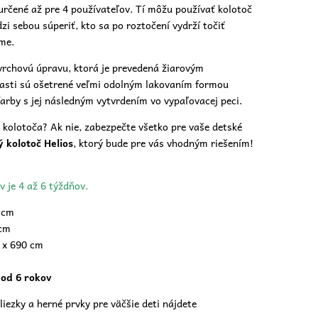
určené až pre 4 používateľov. Tí môžu používať kolotoč
 sebou súperiť, kto sa po roztočení vydrží točiť
eme.
rchovú úpravu, ktorá je prevedená žiarovým
asti sú ošetrené veľmi odolným lakovaním formou
arby s jej následným vytvrdením vo vypaľovacej peci.
ez kolotoča? Ak nie, zabezpečte všetko pre vaše
detské
 kolotoč Helios
, ktorý bude pre vás vhodným riešením!
v je 4 až 6 týždňov.
 cm
cm
 x 690 cm
 od 6 rokov
liezky a herné prvky pre väčšie deti nájdete