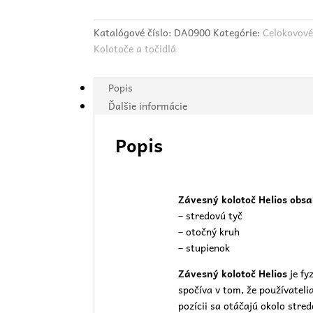
Katalógové číslo:
DA0900
Kategórie:
Celokovové
Kolotoče a točidlá
Popis
Ďalšie informácie
Popis
Závesný kolotoč Helios obsa
– stredovú tyč
– otočný kruh
– stupienok
Závesný kolotoč Helios
je fy
spočíva v tom, že používateli
pozícii sa otáčajú okolo stred