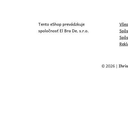
Tento eShop prevádzkuje
Všeo
spoločnosť El Bra De, s.r.o.
Spôs
Spôs
Rekl
© 2026 |
Ihri