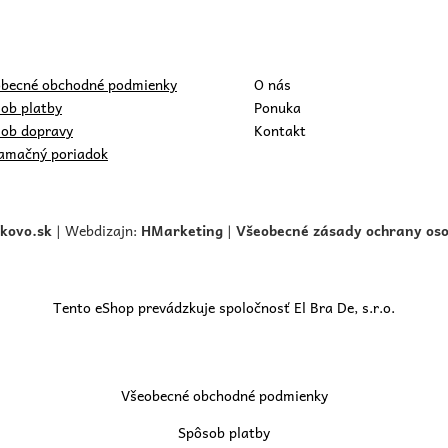
becné obchodné podmienky
O nás
ob platby
Ponuka
ob dopravy
Kontakt
amačný poriadok
skovo.
sk
| Webdizajn:
HMarketing
|
Všeobecné zásady ochrany os
Tento eShop prevádzkuje spoločnosť El Bra De, s.r.o.
Všeobecné obchodné podmienky
Spôsob platby