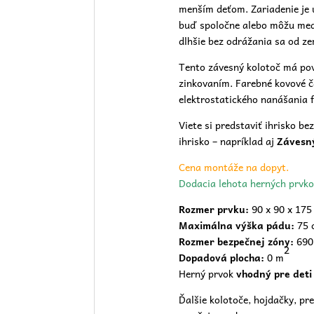
menším deťom. Zariadenie je 
buď spoločne alebo môžu medzi
dlhšie bez odrážania sa od z
Tento závesný kolotoč má pov
zinkovaním. Farebné kovové č
elektrostatického nanášania f
Viete si predstaviť ihrisko b
ihrisko
– napríklad aj
Závesný
Cena montáže na dopyt.
Dodacia lehota herných prvko
Rozmer prvku:
90 x 90 x 175
Maximálna výška pádu:
75 
Rozmer bezpečnej zóny:
690
2
Dopadová plocha:
0 m
Herný prvok
vhodný pre deti
Ďalšie kolotoče, hojdačky, pre