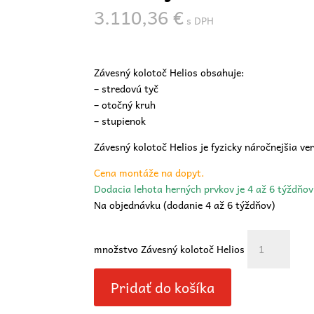
3.110,36
€
s DPH
Závesný kolotoč Helios obsahuje:
– stredovú tyč
– otočný kruh
– stupienok
Závesný kolotoč Helios je fyzicky náročnejšia ve
Cena montáže na dopyt.
Dodacia lehota herných prvkov je 4 až 6 týždňo
Na objednávku (dodanie 4 až 6 týždňov)
množstvo Závesný kolotoč Helios
Pridať do košíka