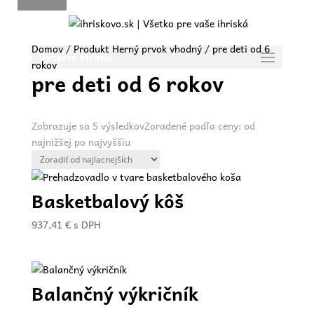
Domov
/ Produkt Herný prvok vhodný / pre deti od 6
Vyberte stranu
rokov
pre deti od 6 rokov
Zobrazuje sa 5 výsledkov
Zoradené podľa ceny: od
najnižšej po najvyššiu
Basketbalový kôš
937,41
€
s DPH
Balančný výkričník