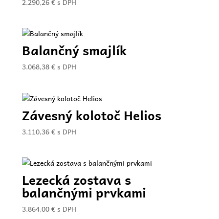
2.290,26
€
s DPH
Balančný smajlík
3.068,38
€
s DPH
Závesný kolotoč Helios
3.110,36
€
s DPH
Lezecká zostava s
balančnými prvkami
3.864,00
€
s DPH