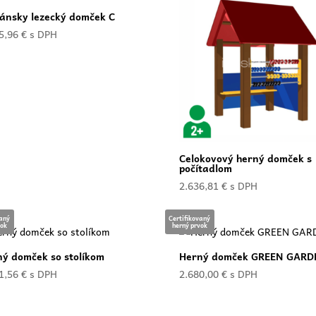
ánsky lezecký domček C
5,96
€
s DPH
Celokovový herný domček s
počítadlom
2.636,81
€
s DPH
vaný
Certifikovaný
vok
herný prvok
ý domček so stolíkom
Herný domček GREEN GARD
1,56
€
s DPH
2.680,00
€
s DPH