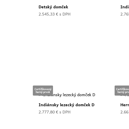
Detský domček
Indi
2.545,33
€
s DPH
2.76
Certifikovaný
Certifiko
herný prvok
herný pr
Indiánsky lezecký domček D
Hern
2.777,80
€
s DPH
2.66