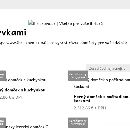
rvkami
ajte
O nás
Ponuka
Referencie
Blog
Kontakt
hope
www.ihriskovo.sk
môžete vybrať rôzne domčeky pre vaše detské
vaný
Certifikovaný
vok
herný prvok
ný domček s kuchynkou
Herný domček s počítadlom 
2,86
€
s DPH
kockami
2.312,86
€
s DPH
vaný
Certifikovaný
vok
herný prvok