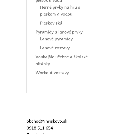
piesok a vodu
Herné prvky na hru s
pieskom a vodou
Pieskoviská
Pyramídy a lanové prvky
Lanové pyramídy
Lanové zostavy
Vonkajšie učebne a školské
altánky
Workout zostavy
obchod@ihriskovo.sk
0918 511 654