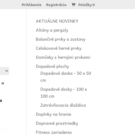
Prihlásenie
Registrácia
Položky 0
AKTUÁLNE NOVINKY
Altány a pergoly
Balančné prvky a zostavy
Celokovové herné prvky
Domčeky s hernými prvkami
Dopadové plochy
Dopadová doska - 50 x 50
cm
Dopadové dosky - 100 x
100 cm
a
Zatrávňovacia dlaždica
Doplnky na hranie
Dopravné prostriedky
Fitness zariadenia