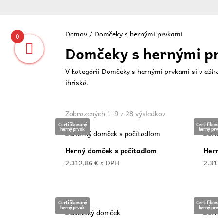
Domov
/ Domčeky s hernými prvkami
0
Domčeky s hernými p
Vit
V kategórii Domčeky s hernými prvkami si v eS
ihriská.
Zoradené
Zobrazených 1–9 z 28 výsledkov
podľa
Certifikovaný
Certifiko
herný prvok
herný pr
ceny:
od
Herný domček s počítadlom
Her
najnižšej
2.312,86
€
s DPH
2.31
po
najvyššiu
Certifikovaný
Certifiko
herný prvok
herný pr