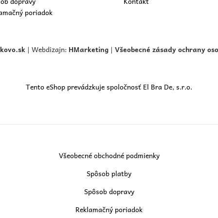
ob dopravy
Kontakt
amačný poriadok
skovo.
sk
| Webdizajn:
HMarketing
|
Všeobecné zásady ochrany os
Tento eShop prevádzkuje spoločnosť El Bra De, s.r.o.
Všeobecné obchodné podmienky
Spôsob platby
Spôsob dopravy
Reklamačný poriadok