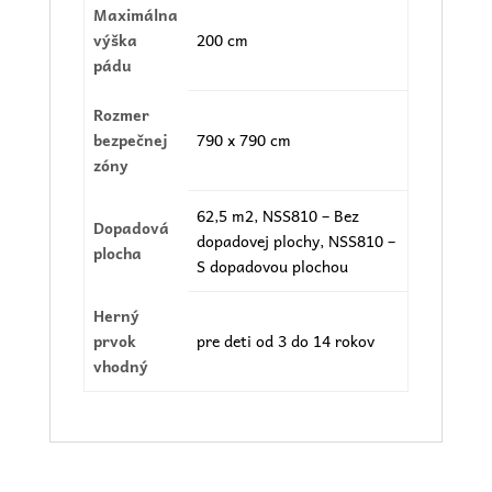
Maximálna
výška
200 cm
pádu
Rozmer
bezpečnej
790 x 790 cm
zóny
62,5 m2
,
NSS810 – Bez
Dopadová
dopadovej plochy
,
NSS810 –
plocha
S dopadovou plochou
Herný
prvok
pre deti od 3 do 14 rokov
vhodný