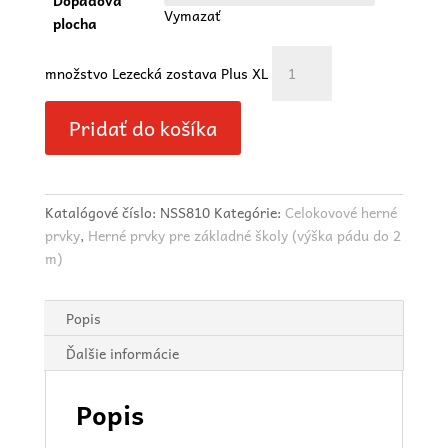
Dopadová
Vymazať
plocha
množstvo Lezecká zostava Plus XL
Pridať do košíka
Katalógové číslo:
NSS810
Kategórie:
Celokovové herné
prvky
,
Herné prvky pre základné školy (výška pádu do 2
m)
Popis
Ďalšie informácie
Popis