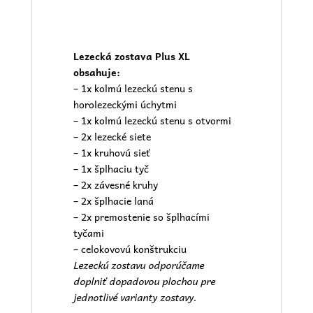
Lezecká zostava Plus XL
obsahuje:
– 1x kolmú lezeckú stenu s
horolezeckými úchytmi
– 1x kolmú lezeckú stenu s otvormi
– 2x lezecké siete
– 1x kruhovú sieť
– 1x šplhaciu tyč
– 2x závesné kruhy
– 2x šplhacie laná
– 2x premostenie so šplhacími
tyčami
– celokovovú konštrukciu
Lezeckú zostavu odporúčame
doplniť dopadovou plochou pre
jednotlivé varianty zostavy.