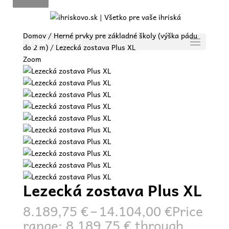
Domov
/
Herné prvky pre základné školy (výška pádu
Vyberte stranu
do 2 m)
/ Lezecká zostava Plus XL
Zoom
Lezecká zostava Plus XL
8.189,75
€
–
14.104,00
€
Price
range: 8.189,75 € through