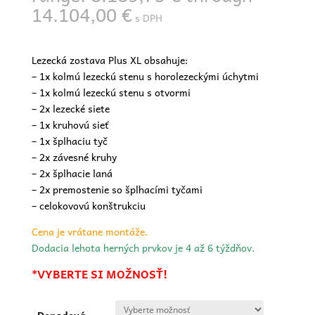
14.104,00 €
s DPH
Lezecká zostava Plus XL obsahuje:
– 1x kolmú lezeckú stenu s horolezeckými úchytmi
– 1x kolmú lezeckú stenu s otvormi
– 2x lezecké siete
– 1x kruhovú sieť
– 1x šplhaciu tyč
– 2x závesné kruhy
– 2x šplhacie laná
– 2x premostenie so šplhacími tyčami
– celokovovú konštrukciu
Cena je vrátane montáže.
Dodacia lehota herných prvkov je 4 až 6 týždňov.
*VYBERTE SI MOŽNOSŤ!