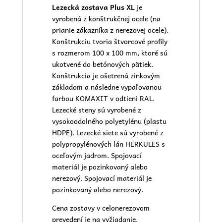
Lezecká zostava Plus XL
je
vyrobená z konštrukčnej ocele (na
prianie zákazníka z nerezovej ocele).
Konštrukciu tvoria štvorcové profily
s rozmerom 100 x 100 mm, ktoré sú
ukotvené do betónových pätiek.
Konštrukcia je ošetrená zinkovým
základom a následne vypaľovanou
farbou KOMAXIT v odtieni RAL.
Lezecké steny sú vyrobené z
vysokoodolného polyetylénu (plastu
HDPE). Lezecké siete sú vyrobené z
polypropylénových lán HERKULES s
oceľovým jadrom. Spojovací
materiál je pozinkovaný alebo
nerezový. Spojovací materiál je
pozinkovaný alebo nerezový.
Cena zostavy v celonerezovom
prevedení je na vyžiadanie.