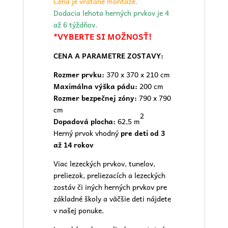
Cena je vrátane montáže.
Dodacia lehota herných prvkov je 4
až 6 týždňov.
*VYBERTE SI MOŽNOSŤ!
CENA A PARAMETRE ZOSTAVY:
Rozmer prvku:
370 x 370 x 210 cm
Maximálna výška pádu:
200 cm
Rozmer bezpečnej zóny:
790 x 790
cm
2
Dopadová plocha:
62,5 m
Herný prvok vhodný
pre deti od 3
až 14 rokov
Viac lezeckých prvkov, tunelov,
preliezok, preliezacích a lezeckých
zostáv či iných herných prvkov pre
základné školy a väčšie deti nájdete
v našej
ponuke.