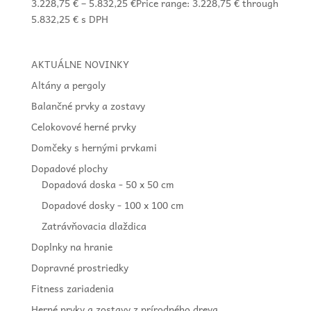
3.228,75
€
–
5.832,25
€
Price range: 3.228,75 € through
5.832,25 €
s DPH
AKTUÁLNE NOVINKY
Altány a pergoly
Balančné prvky a zostavy
Celokovové herné prvky
Domčeky s hernými prvkami
Dopadové plochy
Dopadová doska - 50 x 50 cm
Dopadové dosky - 100 x 100 cm
Zatrávňovacia dlaždica
Doplnky na hranie
Dopravné prostriedky
Fitness zariadenia
Herné prvky a zostavy z prírodného dreva