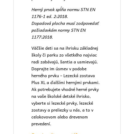
Herný prvok spĺňa normu STN EN
1176-1 ed. 2:2018.
Dopadová plocha musí zodpovedať
požiadavkám normy STN EN
1177:2018.
Väčšie deti sa na ihrisku základnej
školy či parku zo všetkého najviac
radi zabávajú, šantia a usmievajú.
Doprajte im úsmev v podobe
herného prvku –
Lezecká zostava
Plus XL
a ďalšími hernými prvkami.
Ak potrebujete vhodné herné prvky
na vaše školské detské ihrisko,
vyberte si lezecké prvky, lezecké
zostavy a preliezky u nás, a to v
celokovovom alebo drevenom
prevedení.