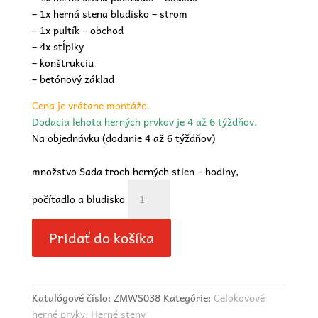
– 1x herná stena bludisko – strom
– 1x pultík – obchod
– 4x stĺpiky
– konštrukciu
– betónový základ
Cena je vrátane montáže.
Dodacia lehota herných prvkov je 4 až 6 týždňov.
Na objednávku (dodanie 4 až 6 týždňov)
množstvo Sada troch herných stien – hodiny,
počítadlo a bludisko
Pridať do košíka
Katalógové číslo:
ZMWS038
Kategórie:
Celokovové
herné prvky
,
Herné steny