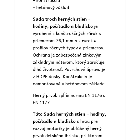
– konštrukciu
– betónový základ
Sada troch herných stien –
hodiny, počítadlo a bludisko
je
vyrobená z konštrukčných rúrok s
priemerom 76,1 mm a z rúrok a
profilov rôznych typov a priemerov.
Ochrana je zabezpečená zinkovým
základným náterom, ktorý zaručuje
dlhú životnosť. Povrchová úprava je
z HDPE dosky. Konštrukcia je
namontovaná v betónovom základe.
Herný prvok spĺňa normu EN 1176 a
EN 1177
Táto
Sada herných stien – hodiny,
počítadlo a bludisko
s hrou pre
rozvoj motoriky je obľúbený herný
prvok
detského ihriska
, pri ktorom