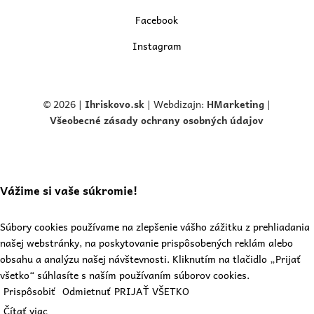
Facebook
Instagram
© 2026 |
Ihriskovo.
sk
| Webdizajn:
HMarketing
|
Všeobecné zásady ochrany osobných údajov
Vážime si vaše súkromie!
Súbory cookies používame na zlepšenie vášho zážitku z prehliadania
našej webstránky, na poskytovanie prispôsobených reklám alebo
obsahu a analýzu našej návštevnosti. Kliknutím na tlačidlo „Prijať
všetko“ súhlasíte s naším používaním súborov cookies.
Prispôsobiť
Odmietnuť
PRIJAŤ VŠETKO
Čítať viac