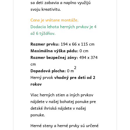
sa deti zabavia a naplno využijú
svoju kreativitu.
Cena je vrátane montáže.
Dodacia lehota herných prvkov je 4
až 6 týždňov.
Rozmer prvku:
194 x 66 x 115 cm
Maximálna výška pádu:
0 cm
Rozmer bezpečnej zóny:
494 x 374
cm
2
Dopadová plocha:
0 m
Herný prvok
vhodný pre deti od 2
rokov
Viac herných stien a iných prvkov
nájdete v našej bohatej ponuke pre
detské ihriská
nájdete v našej
ponuke.
Herné steny a herné prvky sú určené