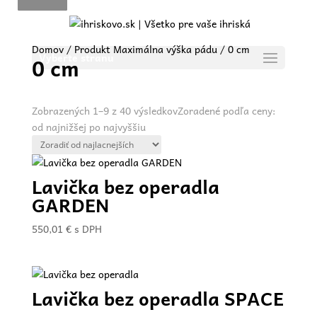
Domov
/ Produkt Maximálna výška pádu / 0 cm
Vyberte stranu
0 cm
Zobrazených 1–9 z 40 výsledkov
Zoradené podľa ceny:
od najnižšej po najvyššiu
Lavička bez operadla
GARDEN
550,01
€
s DPH
Lavička bez operadla SPACE