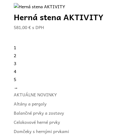
Herná stena AKTIVITY
581,00
€
s DPH
1
2
3
4
5
→
AKTUÁLNE NOVINKY
Altány a pergoly
Balančné prvky a zostavy
Celokovové herné prvky
Domčeky s hernými prvkami