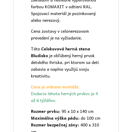
farbou KOMAXIT v odtieni RAL.
Spojovací materiál je pozinkovaný
alebo nerezový.
Cena zostavy v celonerezovom
prevedení je na vyžiadanie.
Táto
Celokovová herná stena
Bludisko
je obľúbený herný prvok
detského ihriska
, pri ktorom sa deti
zabavia a naplno využijú svoju
kreativitu.
Cena je vrátane montáže.
Dodacia lehota herných prvkov je 4
až 6 týždňov.
Rozmer prvku:
95 x 10 x 140 cm
Maximálna výška pádu:
do 100 cm
Rozmer bezpečnej zóny:
400 x 310
cm