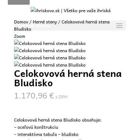
Domov
/
Herné steny
/ Celokovová herná stena
Vyberte stranu
Bludisko
Zoom
Celokovová herná stena
Bludisko
1.170,96
€
s DPH
Celokovová herná stena Bludisko obsahuje:
– oceľovú konštrukciu
– interaktívna tabuľa – bludisko