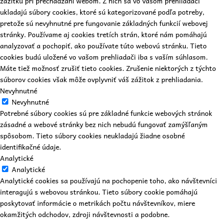
zážitku pri prechádzaní webom. Z nich sa vo vašom prehliadači
ukladajú súbory cookies, ktoré sú kategorizované podľa potreby,
pretože sú nevyhnutné pre fungovanie základných funkcií webovej
stránky. Používame aj cookies tretích strán, ktoré nám pomáhajú
analyzovať a pochopiť, ako používate túto webovú stránku. Tieto
cookies budú uložené vo vašom prehliadači iba s vaším súhlasom.
Máte tiež možnosť zrušiť tieto cookies. Zrušenie niektorých z týchto
súborov cookies však môže ovplyvniť váš zážitok z prehliadania.
Nevyhnutné
Nevyhnutné
Potrebné súbory cookies sú pre základné funkcie webových stránok
zásadné a webové stránky bez nich nebudú fungovať zamýšľaným
spôsobom. Tieto súbory cookies neukladajú žiadne osobné
identifikačné údaje.
Analytické
Analytické
Analytické cookies sa používajú na pochopenie toho, ako návštevníci
interagujú s webovou stránkou. Tieto súbory cookie pomáhajú
poskytovať informácie o metrikách počtu návštevníkov, miere
okamžitých odchodov, zdroji návštevnosti a podobne.