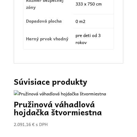
Rozmer bezpečnej
333 x 750 cm
zóny
Dopadová plocha
0 m2
pre deti od 3
Herný prvok vhodný
rokov
Súvisiace produkty
Pružinová váhadlová
hojdačka štvormiestna
2.091,16
€
s DPH