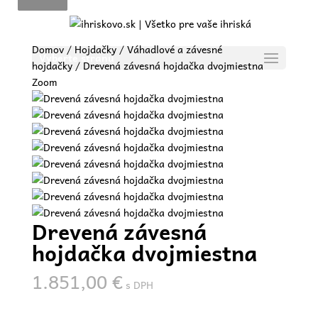
Domov
/
Hojdačky
/
Váhadlové a závesné
Vyberte stranu
hojdačky
/ Drevená závesná hojdačka dvojmiestna
Zoom
Drevená závesná
hojdačka dvojmiestna
1.851,00
€
s DPH