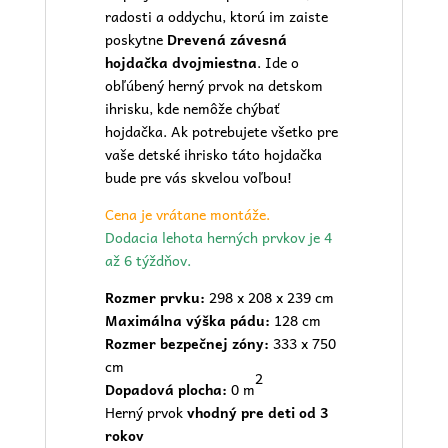
radosti a oddychu, ktorú im zaiste
poskytne
Drevená závesná
hojdačka dvojmiestna
. Ide o
obľúbený herný prvok na detskom
ihrisku, kde nemôže chýbať
hojdačka. Ak potrebujete všetko pre
vaše
detské ihrisko
táto hojdačka
bude pre vás skvelou voľbou!
Cena je vrátane montáže.
Dodacia lehota herných prvkov je 4
až 6 týždňov.
Rozmer prvku:
298 x 208 x 239 cm
Maximálna výška pádu:
128 cm
Rozmer bezpečnej zóny:
333 x 750
cm
2
Dopadová plocha:
0 m
Herný prvok
vhodný pre deti od 3
rokov