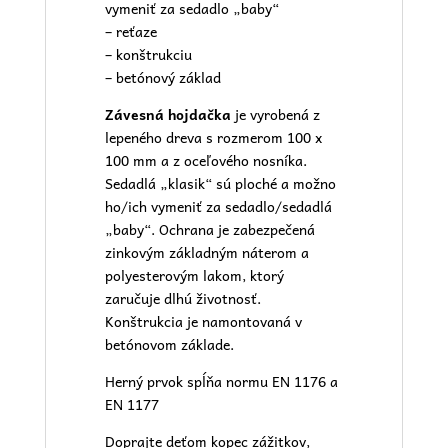
vymeniť za sedadlo „baby“
– reťaze
– konštrukciu
– betónový základ
Závesná hojdačka
je vyrobená z
lepeného dreva s rozmerom 100 x
100 mm a z oceľového nosníka.
Sedadlá „klasik“ sú ploché a možno
ho/ich vymeniť za sedadlo/sedadlá
„baby“. Ochrana je zabezpečená
zinkovým základným náterom a
polyesterovým lakom, ktorý
zaručuje dlhú životnosť.
Konštrukcia je namontovaná v
betónovom základe.
Herný prvok spĺňa normu EN 1176 a
EN 1177
Doprajte deťom kopec zážitkov,