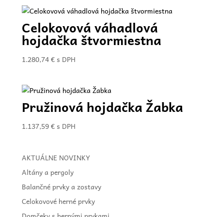
Celokovová váhadlová
hojdačka štvormiestna
1.280,74
€
s DPH
Pružinová hojdačka Žabka
1.137,59
€
s DPH
AKTUÁLNE NOVINKY
Altány a pergoly
Balančné prvky a zostavy
Celokovové herné prvky
Domčeky s hernými prvkami