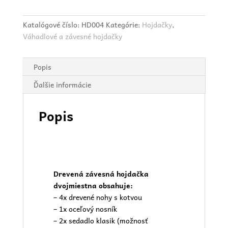
Katalógové číslo:
HD004
Kategórie:
Hojdačky
,
Váhadlové a závesné hojdačky
Popis
Ďalšie informácie
Popis
Drevená závesná hojdačka
dvojmiestna obsahuje:
– 4x drevené nohy s kotvou
– 1x oceľový nosník
– 2x sedadlo klasik (možnosť