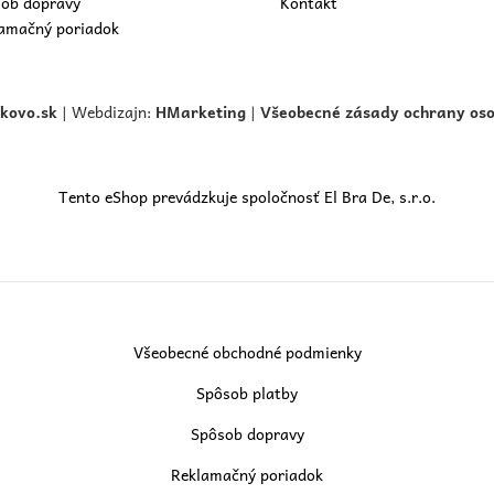
ob dopravy
Kontakt
amačný poriadok
skovo.
sk
| Webdizajn:
HMarketing
|
Všeobecné zásady ochrany os
Tento eShop prevádzkuje spoločnosť El Bra De, s.r.o.
Všeobecné obchodné podmienky
Spôsob platby
Spôsob dopravy
Reklamačný poriadok