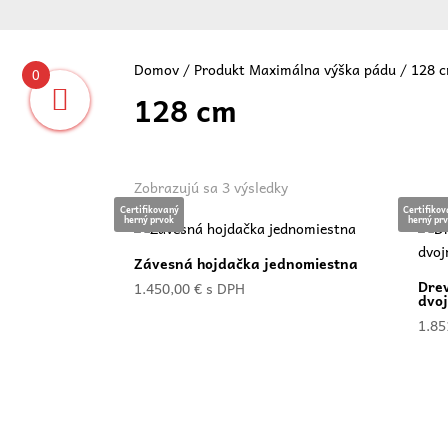
Domov
/ Produkt Maximálna výška pádu / 128 
0
128 cm
Vit
Zoradené
Zobrazujú sa 3 výsledky
podľa
Certifikovaný
Certifiko
herný prvok
herný pr
ceny:
od
Závesná hojdačka jednomiestna
najnižšej
Dre
1.450,00
€
s DPH
dvo
po
najvyššiu
1.85