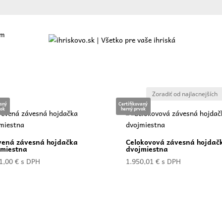
cm
ajte
O nás
Ponuka
Referencie
Blog
Kontakt
vaný
Certifikovaný
vok
herný prvok
vená závesná hojdačka
Celokovová závesná hojdač
jmiestna
dvojmiestna
1,00
€
s DPH
1.950,01
€
s DPH