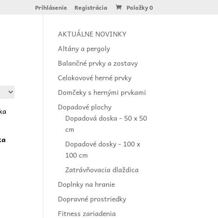
Prihlásenie
Registrácia
Položky 0
AKTUÁLNE NOVINKY
Altány a pergoly
Balančné prvky a zostavy
Celokovové herné prvky
Domčeky s hernými prvkami
Dopadové plochy
Dopadová doska - 50 x 50
cm
ka
Dopadové dosky - 100 x
100 cm
Zatrávňovacia dlaždica
Doplnky na hranie
Dopravné prostriedky
Fitness zariadenia