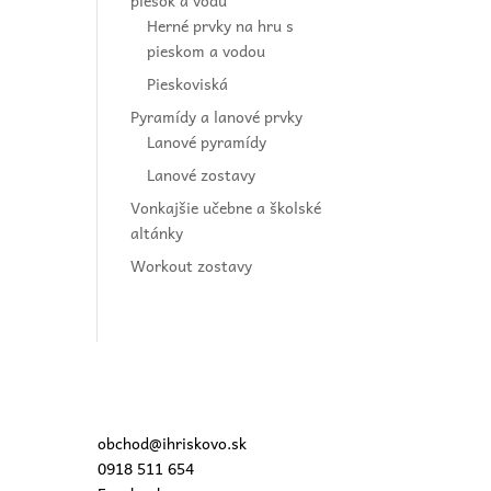
piesok a vodu
Herné prvky na hru s
pieskom a vodou
Pieskoviská
Pyramídy a lanové prvky
Lanové pyramídy
Lanové zostavy
Vonkajšie učebne a školské
altánky
Workout zostavy
obchod@ihriskovo.sk
0918 511 654