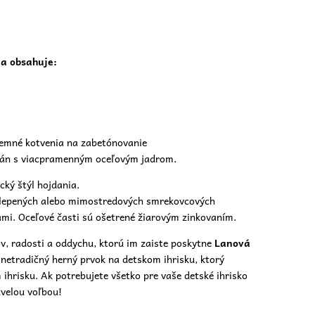
a obsahuje:
zemné kotvenia na zabetónovanie
 lán s viacpramenným oceľovým jadrom.
cký štýl hojdania.
z lepených alebo mimostredových smrekovcových
mi. Oceľové časti sú ošetrené žiarovým zinkovaním.
v, radosti a oddychu, ktorú im zaiste poskytne
Lanová
o netradičný herný prvok na
detskom ihrisku,
ktorý
hrisku. Ak potrebujete všetko pre vaše detské ihrisko
kvelou voľbou!