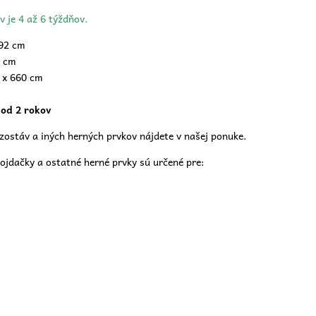
v je 4 až 6 týždňov.
192 cm
 cm
 x 660 cm
 od 2 rokov
zostáv a iných herných prvkov nájdete v našej
ponuke.
ojdačky a ostatné herné prvky sú určené pre: