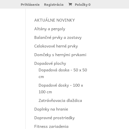
Prihlásenie
Registrácia
Položky 0
AKTUÁLNE NOVINKY
Altány a pergoly
Balančné prvky a zostavy
Celokovové herné prvky
Domčeky s hernými prvkami
Dopadové plochy
Dopadová doska - 50 x 50
cm
Dopadové dosky - 100 x
100 cm
Zatrávňovacia dlaždica
Doplnky na hranie
Dopravné prostriedky
Fitness zariadenia