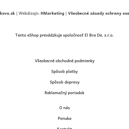
skovo.
sk
| Webdizajn:
HMarketing
|
Všeobecné zásady ochrany os
Tento eShop prevádzkuje spoločnosť El Bra De, s.r.o.
Všeobecné obchodné podmienky
Spôsob platby
Spôsob dopravy
Reklamačný poriadok
O nás
Ponuka
Kontakt