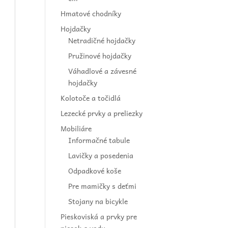
Hmatové chodníky
Hojdačky
Netradičné hojdačky
Pružinové hojdačky
Váhadlové a závesné
hojdačky
Kolotoče a točidlá
Lezecké prvky a preliezky
Mobiliáre
Informačné tabule
Lavičky a posedenia
Odpadkové koše
Pre mamičky s deťmi
Stojany na bicykle
Pieskoviská a prvky pre