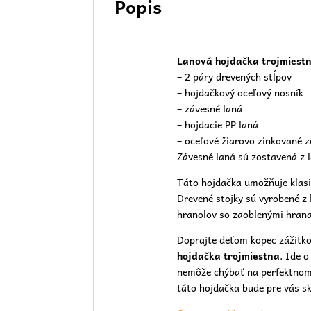
Popis
Lanová hojdačka trojmiestn
– 2 páry drevených stĺpov
– hojdačkový oceľový nosník
– závesné laná
– hojdacie PP laná
– oceľové žiarovo zinkované 
Závesné laná sú zostavená z
Táto hojdačka umožňuje klasi
Drevené stojky sú vyrobené 
hranolov so zaoblenými hrana
Doprajte deťom kopec zážitko
hojdačka trojmiestna
. Ide 
nemôže chýbať na perfektnom i
táto hojdačka bude pre vás s