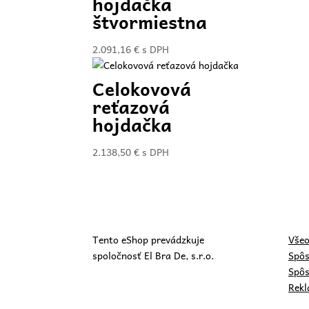
hojdačka
štvormiestna
2.091,16
€
s DPH
Celokovová
reťazová
hojdačka
2.138,50
€
s DPH
Tento eShop prevádzkuje
Všeo
spoločnosť El Bra De, s.r.o.
Spôs
Spôs
Rekl