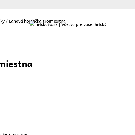
čky
/ Lanová hojdačka trojmiestna
ajte
O nás
Ponuka
Referencie
Blog
Kontakt
miestna
zabetónovanie