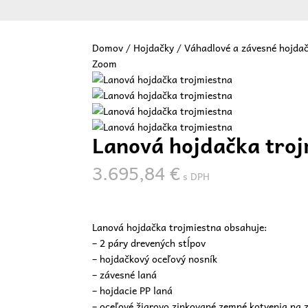
Domov
/
Hojdačky
/
Váhadlové a závesné hojda
Zoom
Vit
Lanová hojdačka troj
3.695,84
€
s DPH
Lanová hojdačka trojmiestna obsahuje:
– 2 páry drevených stĺpov
– hojdačkový oceľový nosník
– závesné laná
– hojdacie PP laná
– oceľové žiarovo zinkované zemné kotvenia na 