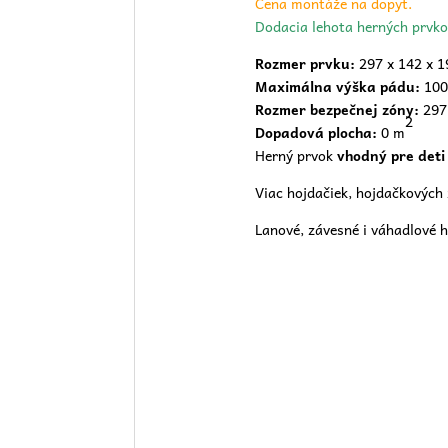
Cena montáže na dopyt.
Dodacia lehota herných prvko
Rozmer prvku:
297 x 142 x 
Maximálna výška pádu:
100
Rozmer bezpečnej zóny:
297
2
Dopadová plocha:
0 m
Herný prvok
vhodný pre deti
Viac hojdačiek, hojdačkových 
Lanové, závesné i váhadlové h