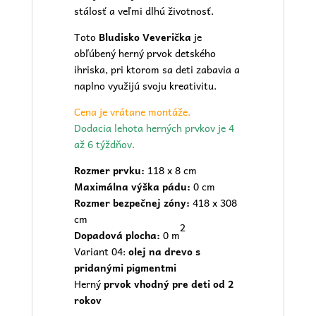
stálosť a veľmi dlhú životnosť.
Toto
Bludisko Veverička
je
obľúbený herný prvok
detského
ihriska
, pri ktorom sa deti zabavia a
naplno využijú svoju kreativitu.
Cena je vrátane montáže.
Dodacia lehota herných prvkov je 4
až 6 týždňov.
Rozmer prvku:
118 x 8 cm
Maximálna výška pádu:
0 cm
Rozmer bezpečnej zóny:
418 x 308
cm
2
Dopadová plocha:
0 m
Variant 04:
olej na drevo s
pridanými pigmentmi
Herný
prvok vhodný pre deti od 2
rokov