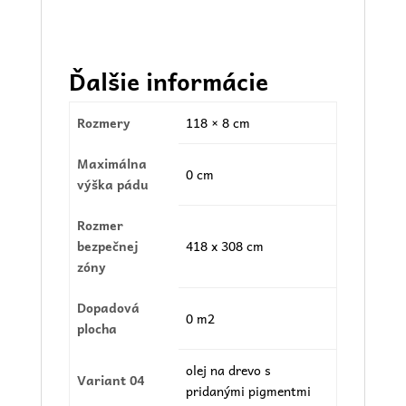
Ďalšie informácie
Rozmery
118 × 8 cm
Maximálna
0 cm
výška pádu
Rozmer
bezpečnej
418 x 308 cm
zóny
Dopadová
0 m2
plocha
olej na drevo s
Variant 04
pridanými pigmentmi