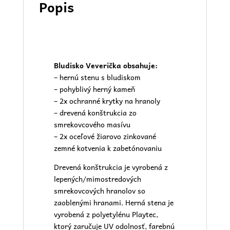
Popis
Bludisko Veverička obsahuje:
– hernú stenu s bludiskom
– pohyblivý herný kameň
– 2x ochranné krytky na hranoly
– drevená konštrukcia zo
smrekovcového masívu
– 2x oceľové žiarovo zinkované
zemné kotvenia k zabetónovaniu
Drevená konštrukcia je vyrobená z
lepených/mimostredových
smrekovcových hranolov so
zaoblenými hranami. Herná stena je
vyrobená z polyetylénu Playtec,
ktorý zaručuje UV odolnosť, farebnú