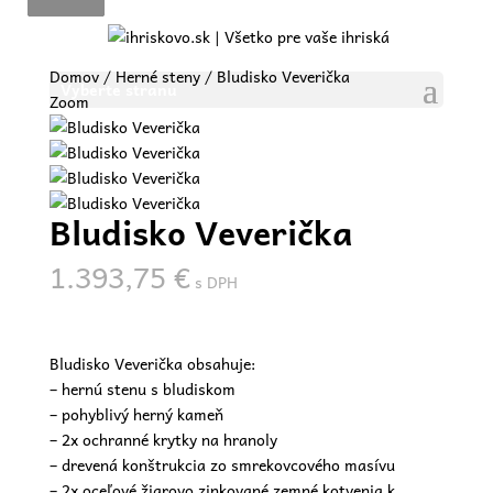
Domov
/
Herné steny
/ Bludisko Veverička
Vyberte stranu
Zoom
Bludisko Veverička
1.393,75
€
s DPH
Bludisko Veverička obsahuje:
– hernú stenu s bludiskom
– pohyblivý herný kameň
– 2x ochranné krytky na hranoly
– drevená konštrukcia zo smrekovcového masívu
– 2x oceľové žiarovo zinkované zemné kotvenia k