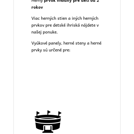
Herný
prvok vhodný pre deti od 2
rokov
Viac herných stien a iných herných
prvkov pre
detské ihriská
nájdete v
našej
ponuke.
Vyúkové panely, herné steny a herné
prvky sú určené pre: