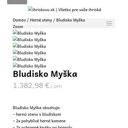
Domov
/
Herné steny
/ Bludisko Myška
Vyberte stranu
Zoom
Bludisko Myška
1.382,98
€
s DPH
Bludisko Myška obsahuje:
– hernú stenu s bludiskom
– 2x pohyblivé herné kamene
– 2x ochranné krytky na hranoly