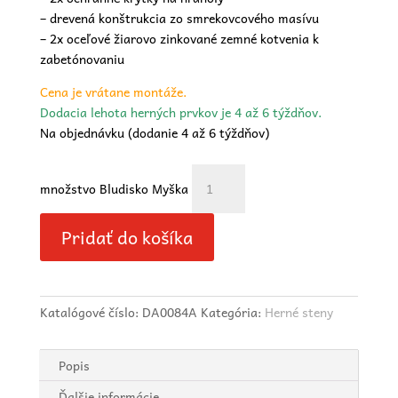
– drevená konštrukcia zo smrekovcového masívu
– 2x oceľové žiarovo zinkované zemné kotvenia k
zabetónovaniu
Cena je vrátane montáže.
Dodacia lehota herných prvkov je 4 až 6 týždňov.
Na objednávku (dodanie 4 až 6 týždňov)
množstvo Bludisko Myška
Pridať do košíka
Katalógové číslo:
DA0084A
Kategória:
Herné steny
Popis
Ďalšie informácie