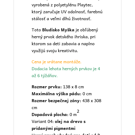
vyrobená z polyetylénu Playtec,
ktorý zaručuje UV odolnosť, farebnú
stálosť a veľmi dlhú životnosť.
Toto
Bludisko Myška
je obľúbený
herný prvok
detského ihriska
, pri
ktorom sa deti zabavia a naplno
využijú svoju kreativitu.
Cena je vrátane montáže.
Dodacia lehota herných prvkov je 4
až 6 týždňov.
Rozmer prvku:
138 x 8 cm
Maximálna výška pádu:
0 cm
Rozmer bezpečnej zóny:
438 x 308
cm
2
Dopadová plocha:
0 m
Variant 04:
olej na drevo s
pridanými pigmentmi