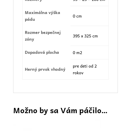
Maximálna výška
0 cm
pádu
Rozmer bezpečnej
395 x 325 cm
zóny
Dopadová plocha
0 m2
pre deti od 2
Herný prvok vhodný
rokov
Možno by sa Vám páčilo…