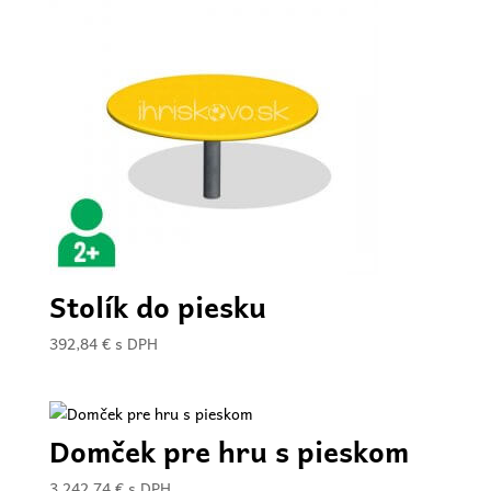
Stolík do piesku
392,84
€
s DPH
Domček pre hru s pieskom
3.242,74
€
s DPH