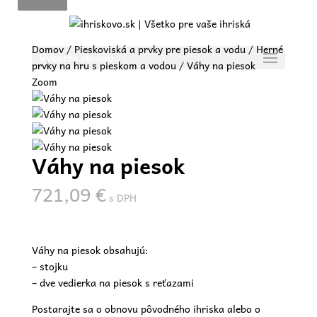
Domov
/
Pieskoviská a prvky pre piesok a vodu
/
Herné
Vyberte stranu
prvky na hru s pieskom a vodou
/ Váhy na piesok
Zoom
Váhy na piesok
721,09
€
s DPH
Váhy na piesok obsahujú:
– stojku
– dve vedierka na piesok s reťazami
Postarajte sa o obnovu pôvodného ihriska alebo o