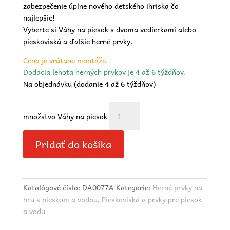
zabezpečenie úplne nového detského ihriska čo
najlepšie!
Vyberte si Váhy na piesok s dvoma vedierkami alebo
pieskoviská a ďalšie herné prvky.
Cena je vrátane montáže.
Dodacia lehota herných prvkov je 4 až 6 týždňov.
Na objednávku (dodanie 4 až 6 týždňov)
množstvo Váhy na piesok
Pridať do košíka
Katalógové číslo:
DA0077A
Kategórie:
Herné prvky na
hru s pieskom a vodou
,
Pieskoviská a prvky pre piesok
a vodu