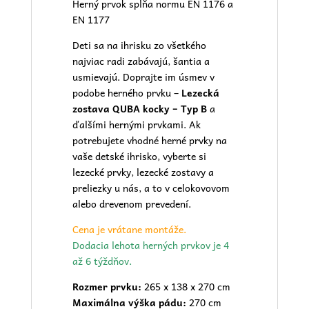
Herný prvok spĺňa normu EN 1176 a
EN 1177
Deti sa na ihrisku zo všetkého
najviac radi zabávajú, šantia a
usmievajú. Doprajte im úsmev v
podobe herného prvku –
Lezecká
zostava QUBA kocky – Typ B
a
ďalšími hernými prvkami. Ak
potrebujete vhodné herné prvky na
vaše
detské ihrisko
, vyberte si
lezecké prvky, lezecké zostavy a
preliezky u nás, a to v celokovovom
alebo drevenom prevedení.
Cena je vrátane montáže.
Dodacia lehota herných prvkov je 4
až 6 týždňov.
Rozmer prvku:
265 x 138 x 270 cm
Maximálna výška pádu:
270 cm