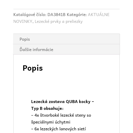
Katalógové číslo:
DA3841B
Kategórie:
AKTUÁLNE
NOVINKY
,
Lezecké prvky a preliezky
Popis
Ďalšie informácie
Popis
Lezecká zostava QUBA kocky –
Typ B obsahuje:
– 4x štvorboké lezecké steny so
špeciálnymi úchytmi
– 6x lezeckých lanových sietí