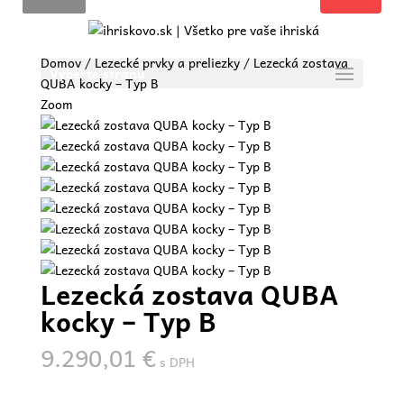
Domov
/
Lezecké prvky a preliezky
/ Lezecká zostava
Vyberte stranu
QUBA kocky – Typ B
Zoom
Lezecká zostava QUBA
kocky – Typ B
9.290,01
€
s DPH