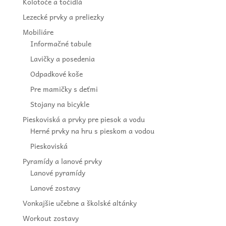
Kolotoče a točidlá
Lezecké prvky a preliezky
Mobiliáre
Informačné tabule
Lavičky a posedenia
Odpadkové koše
Pre mamičky s deťmi
Stojany na bicykle
Pieskoviská a prvky pre piesok a vodu
Herné prvky na hru s pieskom a vodou
Pieskoviská
Pyramídy a lanové prvky
Lanové pyramídy
Lanové zostavy
Vonkajšie učebne a školské altánky
Workout zostavy