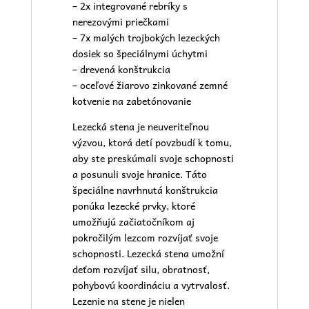
– 2x integrované rebríky s
nerezovými priečkami
– 7x malých trojbokých lezeckých
dosiek so špeciálnymi úchytmi
– drevená konštrukcia
– oceľové žiarovo zinkované zemné
kotvenie na zabetónovanie
Lezecká stena je neuveriteľnou
výzvou, ktorá detí povzbudí k tomu,
aby ste preskúmali svoje schopnosti
a posunuli svoje hranice. Táto
špeciálne navrhnutá konštrukcia
ponúka lezecké prvky, ktoré
umožňujú začiatočníkom aj
pokročilým lezcom rozvíjať svoje
schopnosti. Lezecká stena umožní
deťom rozvíjať silu, obratnosť,
pohybovú koordináciu a vytrvalosť.
Lezenie na stene je nielen