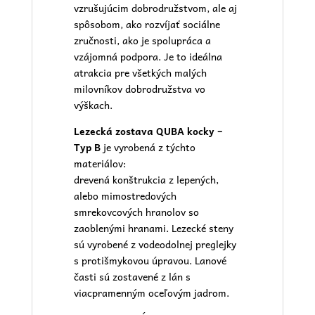
vzrušujúcim dobrodružstvom, ale aj
spôsobom, ako rozvíjať sociálne
zručnosti, ako je spolupráca a
vzájomná podpora. Je to ideálna
atrakcia pre všetkých malých
milovníkov dobrodružstva vo
výškach.
Lezecká zostava QUBA kocky –
Typ B
je vyrobená z týchto
materiálov:
drevená konštrukcia z lepených,
alebo mimostredových
smrekovcových hranolov so
zaoblenými hranami. Lezecké steny
sú vyrobené z vodeodolnej preglejky
s protišmykovou úpravou. Lanové
časti sú zostavené z lán s
viacpramenným oceľovým jadrom.