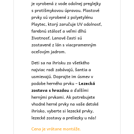
je vyrobená z vode odolnej preglejky
s protišmykovou úpravou. Plastové
prvky sú vyrobené z polyetylénu
Playtec, ktorý zaručuje UV odolnosť,
farebnú stálosť a veľmi dlhú
životnosť. Lanové časti sú
zostavené z lán s viacpramenným
oceľovým jadrom.
Deti sa na ihrisku zo všetkého
najviac radi zabávajú, šantia a
usmievajú. Doprajte im úsmev v
podobe herného prvku –
Lezecká
zostava s hrazdou
a ďalšími
hernými prvkami. Ak potrebujete
vhodné herné prvky na vaše
detské
ihrisko
, vyberte si lezecké prvky,
lezecké zostavy a preliezky u nás!
Cena je vrátane montáže.