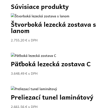
Súvisiace produkty
Štvorboká lezecká zostava s
lanom
2.755,20
€
s DPH
Päťboká lezecká zostava C
3.648,49
€
s DPH
Preliezací tunel laminátový
2.661,56
€
s DPH