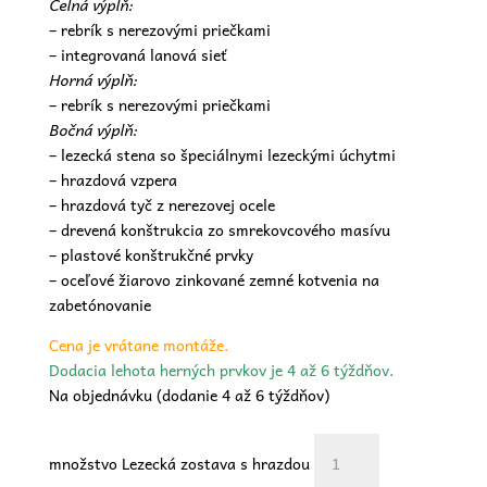
Čelná výplň:
– rebrík s nerezovými priečkami
– integrovaná lanová sieť
Horná výplň:
– rebrík s nerezovými priečkami
Bočná výplň:
– lezecká stena so špeciálnymi lezeckými úchytmi
– hrazdová vzpera
– hrazdová tyč z nerezovej ocele
– drevená konštrukcia zo smrekovcového masívu
– plastové konštrukčné prvky
– oceľové žiarovo zinkované zemné kotvenia na
zabetónovanie
Cena je vrátane montáže.
Dodacia lehota herných prvkov je 4 až 6 týždňov.
Na objednávku (dodanie 4 až 6 týždňov)
množstvo Lezecká zostava s hrazdou