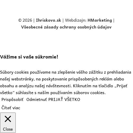
© 2026 |
Ihriskovo.
sk
| Webdizajn:
HMarketing
|
Všeobecné zásady ochrany osobných údajov
Vážime si vaše súkromie!
Súbory cookies používame na zlepšenie vášho zážitku z prehliadania
našej webstránky, na poskytovanie prispôsobených reklám alebo
obsahu a analýzu našej návštevnosti. Kliknutím na tlačidlo „Prijať
všetko“ súhlasíte s naším používaním súborov cookies.
Prispôsobiť
Odmietnuť
PRIJAŤ VŠETKO
Čítať viac
Close