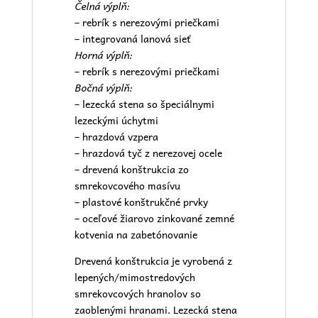
Čelná výplň:
– rebrík s nerezovými priečkami
– integrovaná lanová sieť
Horná výplň:
– rebrík s nerezovými priečkami
Bočná výplň:
– lezecká stena so špeciálnymi
lezeckými úchytmi
– hrazdová vzpera
– hrazdová tyč z nerezovej ocele
– drevená konštrukcia zo
smrekovcového masívu
– plastové konštrukčné prvky
– oceľové žiarovo zinkované zemné
kotvenia na zabetónovanie
Drevená konštrukcia je vyrobená z
lepených/mimostredových
smrekovcových hranolov so
zaoblenými hranami. Lezecká stena