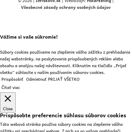
© 2026 |
Ihriskovo.
sk
| Webdizajn:
HMarketing
|
Všeobecné zásady ochrany osobných údajov
Vážime si vaše súkromie!
Súbory cookies používame na zlepšenie vášho zážitku z prehliadania
našej webstránky, na poskytovanie prispôsobených reklám alebo
obsahu a analýzu našej návštevnosti. Kliknutím na tlačidlo „Prijať
všetko“ súhlasíte s naším používaním súborov cookies.
Prispôsobiť
Odmietnuť
PRIJAŤ VŠETKO
Čítať viac
Close
Prispôsobte preferencie súhlasu súborov cookies
Táto webová stránka používa súbory cookies na zlepšenie vášho
zážitku pri prechádzaní webom. Z nich sa vo vašom prehliadači