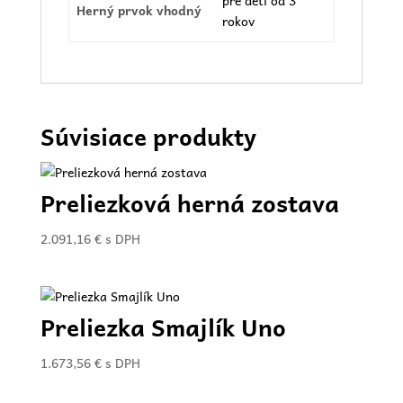
pre deti od 3
Herný prvok vhodný
rokov
Súvisiace produkty
Preliezková herná zostava
2.091,16
€
s DPH
Preliezka Smajlík Uno
1.673,56
€
s DPH