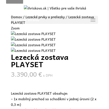
Domov
/
Lezecké prvky a preliezky
/ Lezecká zostava
Vyberte stranu
PLAYSET
Zoom
Lezecká zostava
PLAYSET
3.390,00
€
s DPH
Lezecká zostava PLAYSET obsahuje:
– 1x mobilný prechod so schodíkmi v jednej úrovni (2 x
0,3 m)