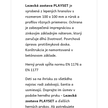
Lezecká zostava PLAYSET
je
vyrobená z lepených hranolov s
rozmerom 100 x 100 mm a rúrok a
profilov rôznych priemerov. Ochrana
je zabezpečená impregnáciou a
zinkovým základným náterom, ktorý
zaručuje dlhú životnosť. Povrchová
úprava: protišmyková doska.
Konštrukcia je namontovaná v
betónovom základe.
Herný prvok spĺňa normu EN 1176 a
EN 1177
Deti sa na ihrisku zo všetkého
najviac radi zabávajú, šantia a
usmievajú. Doprajte im úsmev v
podobe herného prvku –
Lezecká
zostava PLAYSET
a ďalších
herných prvkov. Ak potrebujete