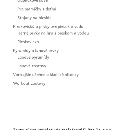
Odpadkové koše
Pre mamičky s deťmi
Stojany na bicykle
Pieskoviská a prvky pre piesok a vodu
Herné prvky na hru s pieskom a vodou
Pieskoviská
Pyramídy a lanové prvky
Lanové pyramídy
Lanové zostavy
Vonkajšie učebne a školské altánky
Workout zostavy
Tento eShop prevádzkuje spoločnosť El Bra De, s.r.o.