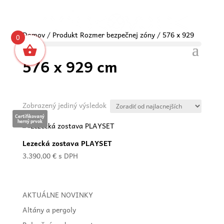
Domov
/ Produkt Rozmer bezpečnej zóny / 576 x 929
0
cm
576 x 929 cm
Zobrazený jediný výsledok
Certifikovaný
herný prvok
Lezecká zostava PLAYSET
3.390,00
€
s DPH
AKTUÁLNE NOVINKY
Altány a pergoly