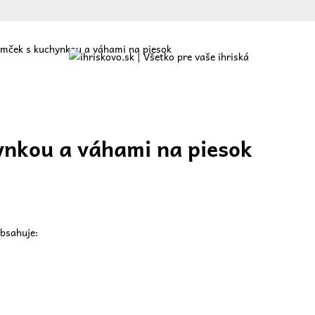
mček s kuchynkou a váhami na piesok
ajte
O nás
Ponuka
Referencie
Blog
Kontakt
nkou a váhami na piesok
bsahuje: