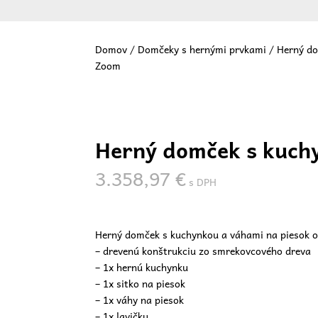
Domov
/
Domčeky s hernými prvkami
/ Herný do
Zoom
Vit
Herný domček s kuchy
3.358,97
€
s DPH
Herný domček s kuchynkou a váhami na piesok o
– drevenú konštrukciu zo smrekovcového dreva
– 1x hernú kuchynku
– 1x sitko na piesok
– 1x váhy na piesok
– 1x lavičku