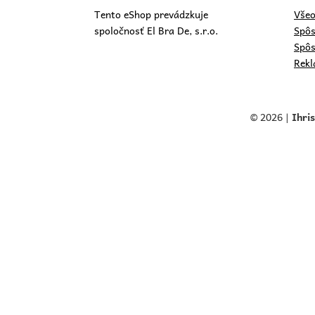
Tento eShop prevádzkuje
Všeo
spoločnosť El Bra De, s.r.o.
Spôs
Spôs
Rekl
© 2026 |
Ihri