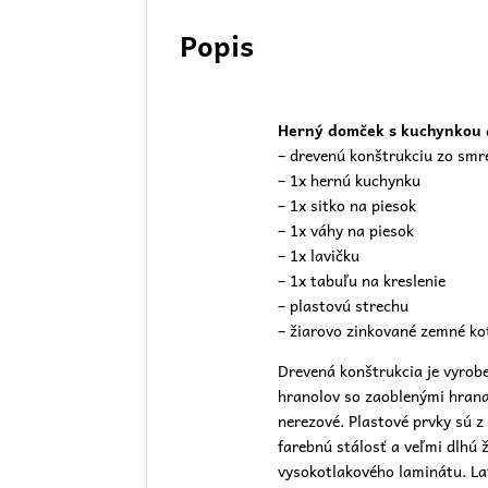
Popis
Herný domček s kuchynkou 
– drevenú konštrukciu zo sm
– 1x hernú kuchynku
– 1x sitko na piesok
– 1x váhy na piesok
– 1x lavičku
– 1x tabuľu na kreslenie
– plastovú strechu
– žiarovo zinkované zemné ko
Drevená konštrukcia je vyro
hranolov so zaoblenými hranam
nerezové. Plastové prvky sú z
farebnú stálosť a veľmi dlhú 
vysokotlakového laminátu. Lav