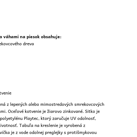
a váhami na piesok
obsahuje:
rekovcového dreva
tvenie
bená z lepených alebo mimostredových smrekovcových
i. Oceľové kotvenie je žiarovo zinkované. Sitko je
 polyetylénu Playtec, ktorý zaručuje UV odolnosť,
životnosť. Tabuľa na kreslenie je vyrobená z
ička je z vode odolnej preglejky s protišmykovou