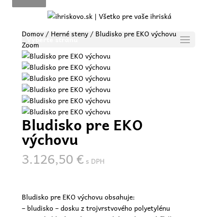
Domov
/
Herné steny
/ Bludisko pre EKO výchovu
Vyberte stranu
Zoom
Bludisko pre EKO
výchovu
3.126,50
€
s DPH
Bludisko pre EKO výchovu obsahuje:
– bludisko – dosku z trojvrstvového polyetylénu