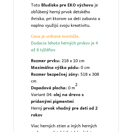
Toto
Bludisko pre EKO výchovu
je
obľúbený herný prvok
detského
ihriska
, pri ktorom sa deti zabavia a
naplno využijú svoju kreativitu.
Cena je vrátane montáže.
Dodacia lehota herných prvkov je 4
až 6 týždňov.
Rozmer prvku:
218 x 10 cm
Maximálna výška pádu:
0 cm
Rozmer bezpečnej zóny:
518 x 308
cm
2
Dopadová plocha:
0 m
Variant 04:
olej na drevo s
pridanými pigmentmi
Herný
prvok vhodný pre deti od 2
rokov
Viac herných stien a iných herných