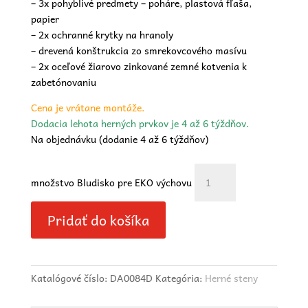
– 3x pohyblivé predmety – poháre, plastová fľaša,
papier
– 2x ochranné krytky na hranoly
– drevená konštrukcia zo smrekovcového masívu
– 2x oceľové žiarovo zinkované zemné kotvenia k
zabetónovaniu
Cena je vrátane montáže.
Dodacia lehota herných prvkov je 4 až 6 týždňov.
Na objednávku (dodanie 4 až 6 týždňov)
množstvo Bludisko pre EKO výchovu
Pridať do košíka
Katalógové číslo:
DA0084D
Kategória:
Herné steny