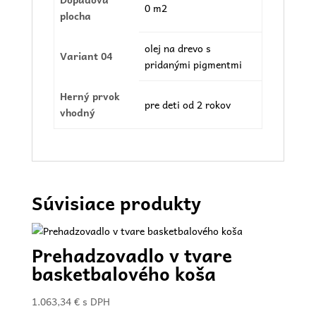
0 m2
plocha
olej na drevo s
Variant 04
pridanými pigmentmi
Herný prvok
pre deti od 2 rokov
vhodný
Súvisiace produkty
Prehadzovadlo v tvare
basketbalového koša
1.063,34
€
s DPH