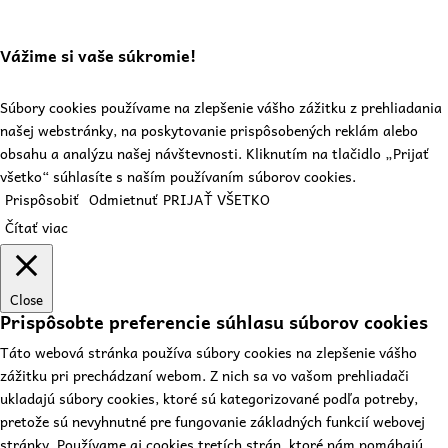
Vážime si vaše súkromie!
Súbory cookies používame na zlepšenie vášho zážitku z prehliadania
našej webstránky, na poskytovanie prispôsobených reklám alebo
obsahu a analýzu našej návštevnosti. Kliknutím na tlačidlo „Prijať
všetko“ súhlasíte s naším používaním súborov cookies.
Prispôsobiť
Odmietnuť
PRIJAŤ VŠETKO
Čítať viac
Close
Prispôsobte preferencie súhlasu súborov cookies
Táto webová stránka používa súbory cookies na zlepšenie vášho
zážitku pri prechádzaní webom. Z nich sa vo vašom prehliadači
ukladajú súbory cookies, ktoré sú kategorizované podľa potreby,
pretože sú nevyhnutné pre fungovanie základných funkcií webovej
stránky. Používame aj cookies tretích strán, ktoré nám pomáhajú