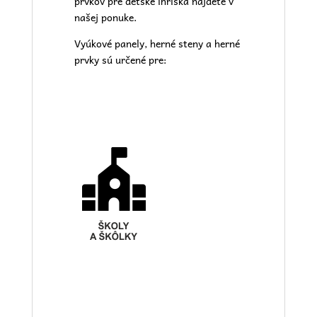
prvkov pre
detské ihriská
nájdete v
našej
ponuke.
Vyúkové panely, herné steny a herné
prvky sú určené pre: