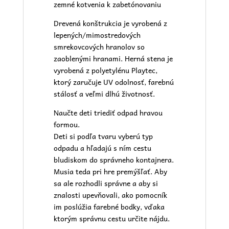
zemné kotvenia k zabetónovaniu
Drevená konštrukcia je vyrobená z
lepených/mimostredových
smrekovcových hranolov so
zaoblenými hranami. Herná stena je
vyrobená z polyetylénu Playtec,
ktorý zaručuje UV odolnosť, farebnú
stálosť a veľmi dlhú životnosť.
Naučte deti triediť odpad hravou
formou.
Deti si podľa tvaru vyberú typ
odpadu a hľadajú s ním cestu
bludiskom do správneho kontajnera.
Musia teda pri hre premýšľať. Aby
sa ale rozhodli správne a aby si
znalosti upevňovali, ako pomocník
im poslúžia farebné bodky, vďaka
ktorým správnu cestu určite nájdu.