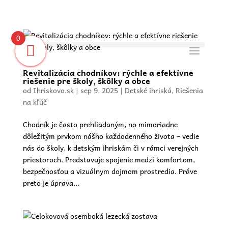
0
Revitalizácia chodníkov: rýchle a efektívne
riešenie pre školy, škôlky a obce
od
Ihriskovo.sk
|
sep 9, 2025
|
Detské ihriská
,
Riešenia
na kľúč
Chodník je často prehliadaným, no mimoriadne
dôležitým prvkom nášho každodenného života – vedie
nás do školy, k detským ihriskám či v rámci verejných
priestoroch. Predstavuje spojenie medzi komfortom,
bezpečnosťou a vizuálnym dojmom prostredia. Práve
preto je úprava...