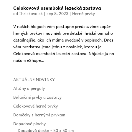
Celokovová osemboká lezecká zostava
od
Ihriskovo.sk
|
sep 8, 2023
|
Herné prvky
V našich blogoch vám postupne predstavíme zopár
herných prvkov i noviniek pre detské ihriská omnoho
detailnejšie, ako ich máme uvedené v popisoch. Dnes
vám predstavujeme jednu z noviniek, ktorou je
Celokovová osemboká lezecká zostava. Nájdete ju na
našom eShope...
AKTUÁLNE NOVINKY
Altány a pergoly
Balančné prvky a zostavy
Celokovové herné prvky
Domčeky s hernými prvkami
Dopadové plochy
Dopadová doska - 50 x 50 cm