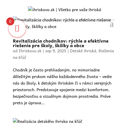
0
Revitalizácia chodníkov: rýchle a efektívne
riešenie pre školy, škôlky a obce
od
Ihriskovo.sk
|
sep 9, 2025
|
Detské ihriská
,
Riešenia
na kľúč
Chodník je často prehliadaným, no mimoriadne
dôležitým prvkom nášho každodenného života – vedie
nás do školy, k detským ihriskám či v rámci verejných
priestoroch. Predstavuje spojenie medzi komfortom,
bezpečnosťou a vizuálnym dojmom prostredia. Práve
preto je úprava...