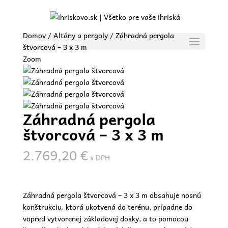
Domov
/
Altány a pergoly
/ Záhradná pergola
Vyberte stranu
štvorcová – 3 x 3 m
Zoom
Záhradná pergola
štvorcová – 3 x 3 m
2.769,20
€
s DPH
Záhradná pergola štvorcová – 3 x 3 m obsahuje nosnú
konštrukciu, ktorá ukotvená do terénu, prípadne do
vopred vytvorenej základovej dosky, a to pomocou