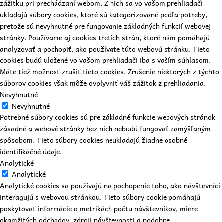
zážitku pri prechádzaní webom. Z nich sa vo vašom prehliadači
ukladajú súbory cookies, ktoré sú kategorizované podľa potreby,
pretože sú nevyhnutné pre fungovanie základných funkcií webovej
stránky. Používame aj cookies tretích strán, ktoré nám pomáhajú
analyzovať a pochopiť, ako používate túto webovú stránku. Tieto
cookies budú uložené vo vašom prehliadači iba s vaším súhlasom.
Máte tiež možnosť zrušiť tieto cookies. Zrušenie niektorých z týchto
súborov cookies však môže ovplyvniť váš zážitok z prehliadania.
Nevyhnutné
Nevyhnutné
Potrebné súbory cookies sú pre základné funkcie webových stránok
zásadné a webové stránky bez nich nebudú fungovať zamýšľaným
spôsobom. Tieto súbory cookies neukladajú žiadne osobné
identifikačné údaje.
Analytické
Analytické
Analytické cookies sa používajú na pochopenie toho, ako návštevníci
interagujú s webovou stránkou. Tieto súbory cookie pomáhajú
poskytovať informácie o metrikách počtu návštevníkov, miere
okamžitých odchodov, zdroji návštevnosti a podobne.