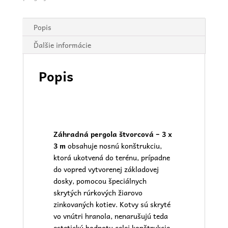
Popis
Ďalšie informácie
Popis
Záhradná pergola štvorcová
– 3 x
3 m
obsahuje nosnú konštrukciu,
ktorá ukotvená do terénu, prípadne
do vopred vytvorenej základovej
dosky, pomocou špeciálnych
skrytých rúrkových žiarovo
zinkovaných kotiev. Kotvy sú skryté
vo vnútri hranola, nenarušujú teda
estetickú hodnotu celej konštrukcie