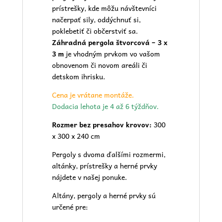
prístrešky, kde môžu návštevníci
načerpať sily, oddýchnuť si,
poklebetiť či občerstviť sa.
Záhradná pergola štvorcová
– 3 x
3 m
je vhodným prvkom vo vašom
obnovenom či novom areáli či
detskom ihrisku.
Cena je vrátane montáže.
Dodacia lehota je 4 až 6 týždňov.
Rozmer bez presahov krovov:
300
x 300 x 240 cm
Pergoly s dvoma ďalšími rozmermi,
altánky, prístrešky a herné prvky
nájdete v našej
ponuke.
Altány, pergoly a herné prvky sú
určené pre: