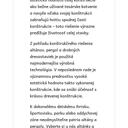
ako bežne užívané tesárske kotvenie
a navyše vďaka svojej konštrukcii
zabraňujú hnitiu spodnej časti
konštrukcie – toto riešenie výrazne
predlžuje životnosť celej stavby.
Z pohľadu konštrukčného riešenia
altánov, pergol a drobných
drevostavieb je použitá
najmodernejšia výrobná
technológia. V neposlednom rade je
významnou prednosťou vysoká
estetická hodnota takto vykonanej
konštrukcie, kde sa snúbi účelnosť s
krásou drevenej konštrukcie.
K dokonalému
detskému ihrisku
,
športovisku, parku alebo oddychovej
zóne neodmysliteľne patria altány a
pergoly. Vyberte si u nás altánky a