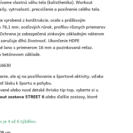
vame vlastnú váhu tela (kalisthenika). Workout
ily, vytrvalosti, precvičenie a posilnenie celého tela.
je vyrobená z konštrukcie, ocele s práškovým
 76,1 mm, oceľových rúrok, profilov rôznych priemerov
 Ochrana je zabezpečená zinkovým základným náterom
 zaručuje dlhú životnosť. Ukončenie HDPE
né lano s priemerom 16 mm a pozinkovaná reťaz.
v betónovom základe.
 16630
ranie, ale aj na posilňovanie a športové aktivity, vďaka
ať lásku k športu a pohybu.
ovené alebo nové
detské ihrisko
tip-top, vyberte si u
out zostava STREET 6
alebo ďalšie zostavy, ktoré
v je 4 až 6 týždňov.
308 cm