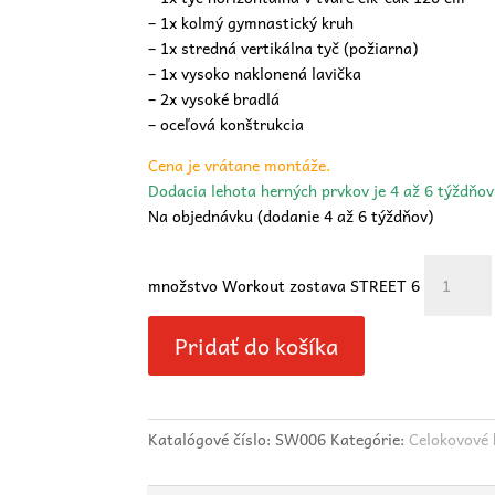
– 1x kolmý gymnastický kruh
– 1x stredná vertikálna tyč (požiarna)
– 1x vysoko naklonená lavička
– 2x vysoké bradlá
– oceľová konštrukcia
Cena je vrátane montáže.
Dodacia lehota herných prvkov je 4 až 6 týždňo
Na objednávku (dodanie 4 až 6 týždňov)
množstvo Workout zostava STREET 6
Pridať do košíka
Katalógové číslo:
SW006
Kategórie:
Celokovové 