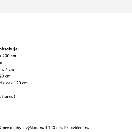
obsahuje:
na 200 cm
cm
3 x 7 cm
120 cm
 cik-cak 120 cm
ožiarna)
a
 pre osoby s výškou nad 140 cm. Pri cvičení na