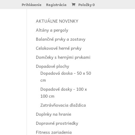
Prihlásenie
Registrácia
Položky 0
AKTUÁLNE NOVINKY
Altány a pergoly
Balančné prvky a zostavy
Celokovové herné prvky
Domčeky s hernými prvkami
Dopadové plochy
Dopadová doska - 50 x 50
cm
Dopadové dosky - 100 x
100 cm
Zatrávňovacia dlaždica
Doplnky na hranie
Dopravné prostriedky
Fitness zariadenia