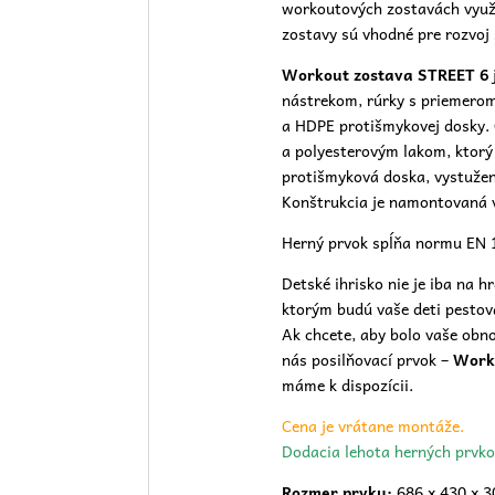
workoutových zostavách využí
zostavy sú vhodné pre rozvoj s
Workout zostava STREET 6
nástrekom, rúrky s priemerom
a HDPE protišmykovej dosky.
a polyesterovým lakom, ktorý
protišmyková doska, vystuže
Konštrukcia je namontovaná 
Herný prvok spĺňa normu EN
Detské ihrisko nie je iba na h
ktorým budú vaše deti pestov
Ak chcete, aby bolo vaše obn
nás posilňovací prvok –
Work
máme k dispozícii.
Cena je vrátane montáže.
Dodacia lehota herných prvko
Rozmer prvku:
686 x 430 x 