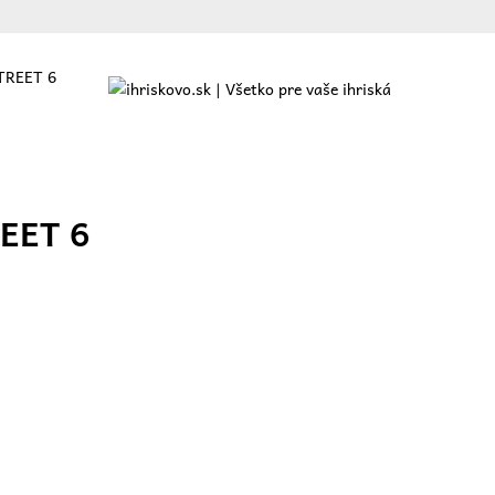
TREET 6
ajte
O nás
Ponuka
Referencie
Blog
Kontakt
EET 6