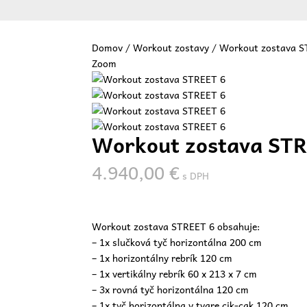
Domov
/
Workout zostavy
/ Workout zostava S
Zoom
Vit
Workout zostava STR
4.940,00
€
s DPH
Workout zostava STREET 6 obsahuje:
– 1x slučková tyč horizontálna 200 cm
– 1x horizontálny rebrík 120 cm
– 1x vertikálny rebrík 60 x 213 x 7 cm
– 3x rovná tyč horizontálna 120 cm
– 1x tyč horizontálna v tvare cik-cak 120 cm