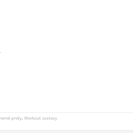
v.
herné prvky
,
Workout zostavy