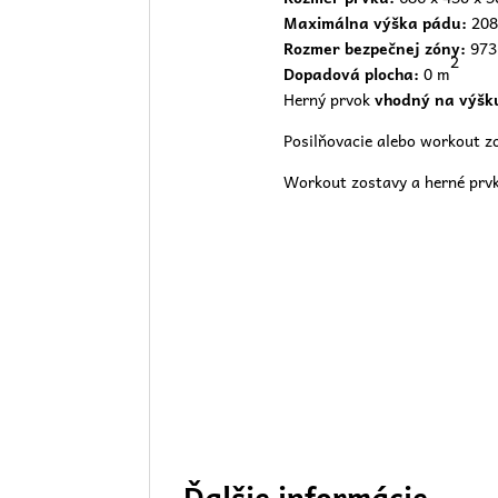
Maximálna výška pádu:
208
Rozmer bezpečnej zóny:
973
2
Dopadová plocha:
0 m
Herný prvok
vhodný na výšk
Posilňovacie alebo workout zo
Workout zostavy a herné prvk
Ďalšie informácie