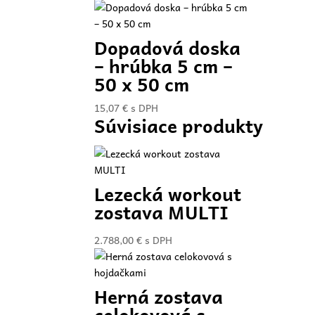
Dopadová doska
– hrúbka 5 cm –
50 x 50 cm
15,07
€
s DPH
Súvisiace produkty
Lezecká workout
zostava MULTI
2.788,00
€
s DPH
Herná zostava
celokovová s