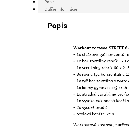
Popis
Ďalšie informácie
Popis
Workout zostava STREET 6 
– 1x slučková tyč horizontál
– 1x horizontálny rebrík 120 
– 1x vertikálny rebrík 60 x 21
– 3x rovná tyč horizontálna 
– 1x tyč horizontálna v tvare
– 1x kolmý gymnastický kruh
– 1x stredná vertikálna tyč (p
– 1x vysoko naklonená lavičk
– 2x vysoké bradlá
– oceľová konštrukcia
Workoutová zostava je určená