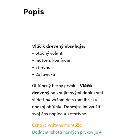
Popis
Vláčik drevený
obsahuje:
– otočný volant
– motor s komínom
– strechu
– 2x lavičku
Obľúbený herný prvok –
Vláčik
drevený
so zaujímavými doplnkami
si deti na vašom
detskom ihrisku
naozaj obľúbia. Doprajte im využiť
svoj čas naplno a kreatívne.
Cena je vrátane montáže.
Dodacia lehota herných prvkov je 4