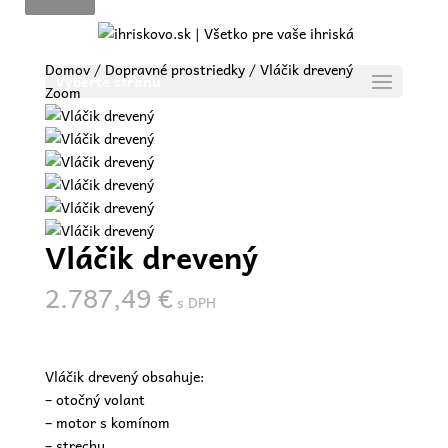
Domov
/
Dopravné prostriedky
/ Vláčik drevený
Vyberte stranu
Zoom
Vláčik drevený
2.787,49
€
s DPH
Vláčik drevený obsahuje:
– otočný volant
– motor s komínom
– strechu