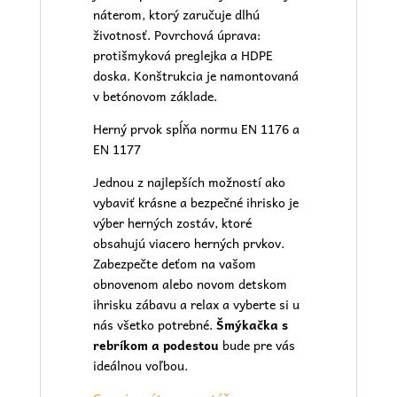
náterom, ktorý zaručuje dlhú
životnosť. Povrchová úprava:
protišmyková preglejka a HDPE
doska. Konštrukcia je namontovaná
v betónovom základe.
Herný prvok spĺňa normu EN 1176 a
EN 1177
Jednou z najlepších možností ako
vybaviť krásne a bezpečné ihrisko je
výber herných zostáv, ktoré
obsahujú viacero herných prvkov.
Zabezpečte deťom na vašom
obnovenom alebo novom
detskom
ihrisku
zábavu a relax a vyberte si u
nás všetko potrebné.
Šmýkačka s
rebríkom a podestou
bude pre vás
ideálnou voľbou.