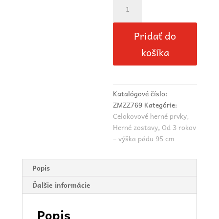
množstvo
Šmýkačka
s
Pridať do
rebríkom
a
košíka
podestou
Katalógové číslo:
ZMZZ769
Kategórie:
Celokovové herné prvky
,
Herné zostavy
,
Od 3 rokov
– výška pádu 95 cm
Popis
Ďalšie informácie
Popis