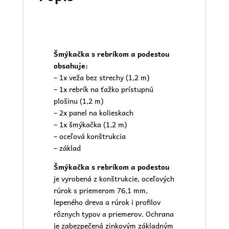
Šmýkačka s rebríkom a podestou
obsahuje:
– 1x veža bez strechy (1,2 m)
– 1x rebrík na ťažko prístupnú
plošinu (1,2 m)
– 2x panel na kolieskach
– 1x šmýkačka (1,2 m)
– oceľová konštrukcia
– základ
Šmýkačka s rebríkom a podestou
je vyrobená z konštrukcie, oceľových
rúrok s priemerom 76,1 mm,
lepeného dreva a rúrok i profilov
rôznych typov a priemerov. Ochrana
je zabezpečená zinkovým základným