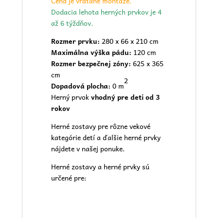
Cena je vrátane montáže.
Dodacia lehota herných prvkov je 4
až 6 týždňov.
Rozmer prvku:
280 x 66 x 210 cm
Maximálna výška pádu:
120 cm
Rozmer bezpečnej zóny:
625 x 365
cm
2
Dopadová plocha:
0 m
Herný prvok
vhodný pre deti od 3
rokov
Herné zostavy pre rôzne vekové
kategórie detí a ďalšie herné prvky
nájdete v našej
ponuke.
Herné zostavy a herné prvky sú
určené pre: