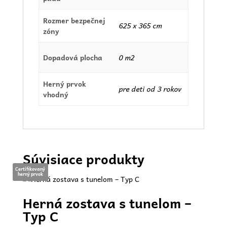
Rozmer bezpečnej
625 x 365 cm
zóny
Dopadová plocha
0 m2
Herný prvok
pre deti od 3 rokov
vhodný
Súvisiace produkty
Certifikovaný
herný prvok
Herná zostava s tunelom –
Typ C