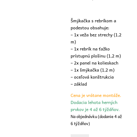
Šmýkačka s rebríkom a
podestou obsahuje:
– 1x veža bez strechy (1,2
m)
– 1x rebrík na ťažko
prístupnú plošinu (1,2 m)
– 2x panel na kolieskach
– 1x šmýkačka (1,2 m)
– oceľová konštrukcia
– základ
Cena je vrátane montáže.
Dodacia lehota herných
prvkov je 4 až 6 týždňov.
Na objednávku (dodanie 4 až
6 týždňov)