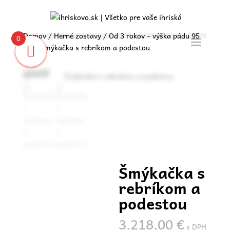
Domov
/
Herné zostavy
/
Od 3 rokov – výška pádu 95
0
cm
/ Šmýkačka s rebríkom a podestou
Certifikovaný
herný prvok
Zoom
Šmýkačka s
rebríkom a
podestou
3.218,00
€
s DPH