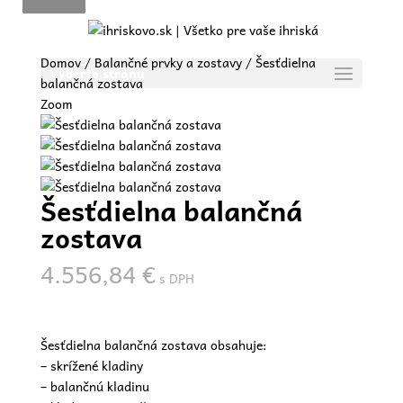
Domov
/
Balančné prvky a zostavy
/ Šesťdielna
Vyberte stranu
balančná zostava
Zoom
Šesťdielna balančná
zostava
4.556,84
€
s DPH
Šesťdielna balančná zostava obsahuje:
– skrížené kladiny
– balančnú kladinu