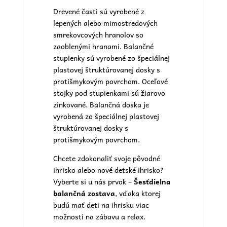
Drevené časti sú vyrobené z
lepených alebo mimostredových
smrekovcových hranolov so
zaoblenými hranami. Balančné
stupienky sú vyrobené zo špeciálnej
plastovej štruktúrovanej dosky s
protišmykovým povrchom. Oceľové
stojky pod stupienkami sú žiarovo
zinkované. Balančná doska je
vyrobená zo špeciálnej plastovej
štruktúrovanej dosky s
protišmykovým povrchom.
Chcete zdokonaliť svoje pôvodné
ihrisko alebo nové
detské ihrisko
?
Vyberte si u nás prvok –
Šesťdielna
balančná zostava
, vďaka ktorej
budú mať deti na ihrisku viac
možnosti na zábavu a relax.