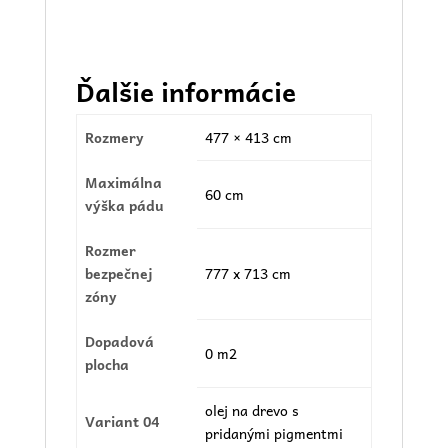
Ďalšie informácie
Rozmery
477 × 413 cm
Maximálna
60 cm
výška pádu
Rozmer
bezpečnej
777 x 713 cm
zóny
Dopadová
0 m2
plocha
olej na drevo s
Variant 04
pridanými pigmentmi