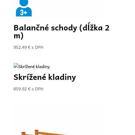
Balančné schody (dĺžka 2
m)
952,49
€
s DPH
Skrížené kladiny
859,92
€
s DPH