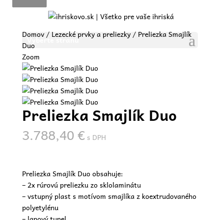
Domov
/
Lezecké prvky a preliezky
/ Preliezka Smajlík
Vyberte stranu
Duo
Zoom
Preliezka Smajlík Duo
3.788,40
€
s DPH
Preliezka Smajlík Duo obsahuje:
– 2x rúrovú preliezku zo sklolaminátu
– vstupný plast s motívom smajlíka z koextrudovaného
polyetylénu
– lanový tunel