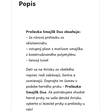
Popis
Preliezka Smajlík Duo obsahuje:
– 2x rúrovú preliezku zo
sklolaminátu
– vstupný plast s motívom smajlíka
z koextrudovaného polyetylénu
– lanový tunel
Deti sa na ihrisku zo všetkého
najviac radi zabávajú, šantia a
usmievajú. Doprajte im úsmev v
podobe herného prvku –
Preliezka
Smajlík Duo
. Ak potrebujete vhodné
herné prvky na vaše
detské ihrisko
,
vyberte si lezecké prvky a preliezky u
nás!