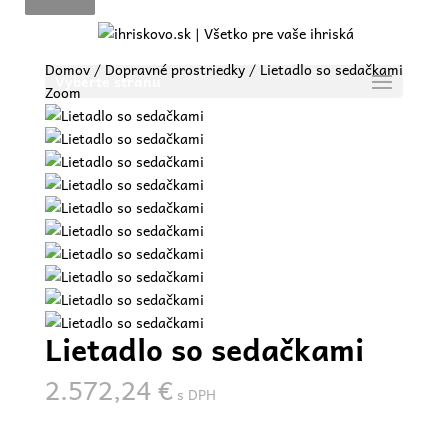
Domov
/
Dopravné prostriedky
/ Lietadlo so sedačkami
Vyberte stranu
Zoom
Lietadlo so sedačkami
2.572,24
€
s DPH