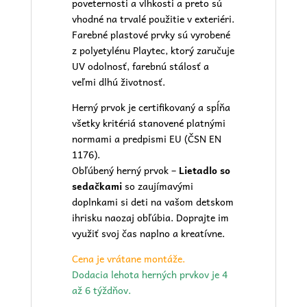
poveternosti a vlhkosti a preto sú
vhodné na trvalé použitie v exteriéri.
Farebné plastové prvky sú vyrobené
z polyetylénu Playtec, ktorý zaručuje
UV odolnosť, farebnú stálosť a
veľmi dlhú životnosť.
Herný prvok je certifikovaný a spĺňa
všetky kritériá stanovené platnými
normami a predpismi EU (ČSN EN
1176).
Obľúbený herný prvok –
Lietadlo so
sedačkami
so zaujímavými
doplnkami si deti na vašom
detskom
ihrisku
naozaj obľúbia. Doprajte im
využiť svoj čas naplno a kreatívne.
Cena je vrátane montáže.
Dodacia lehota herných prvkov je 4
až 6 týždňov.