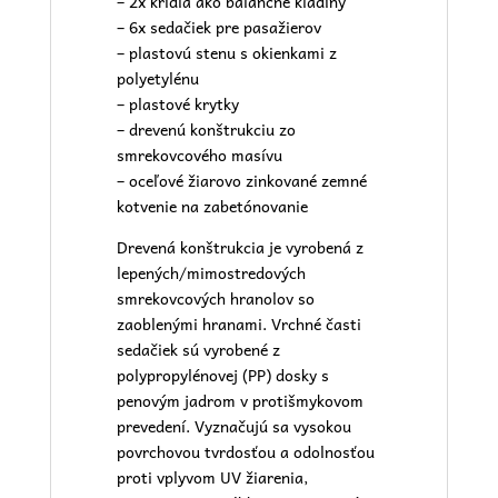
– 2x krídla ako balančné kladiny
– 6x sedačiek pre pasažierov
– plastovú stenu s okienkami z
polyetylénu
– plastové krytky
– drevenú konštrukciu zo
smrekovcového masívu
– oceľové žiarovo zinkované zemné
kotvenie na zabetónovanie
Drevená konštrukcia je vyrobená z
lepených/mimostredových
smrekovcových hranolov so
zaoblenými hranami. Vrchné časti
sedačiek sú vyrobené z
polypropylénovej (PP) dosky s
penovým jadrom v protišmykovom
prevedení. Vyznačujú sa vysokou
povrchovou tvrdosťou a odolnosťou
proti vplyvom UV žiarenia,