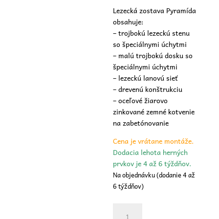
Lezecká zostava Pyramída
obsahuje:
– trojbokú lezeckú stenu
so špeciálnymi úchytmi
– malú trojbokú dosku so
špeciálnymi úchytmi
– lezeckú lanovú sieť
– drevenú konštrukciu
– oceľové žiarovo
zinkované zemné kotvenie
na zabetónovanie
Cena je vrátane montáže.
Dodacia lehota herných
prvkov je 4 až 6 týždňov.
Na objednávku (dodanie 4 až
6 týždňov)
množstvo