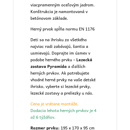
viacpramenným oceľovým jadrom.
Konštrukcia je namontovaná v
betónovom základe.
Herný prvok spĺňa normu EN 1176
Deti sa na ihrisku zo všetkého
najviac radi zabávajú, šantia a
usmievajú. Doprajte im úsmev v
podobe herného prvku –
Lezecká
zostava Pyramída
a ďalších
herných prvkov. Ak potrebujete
vhodné herné prvky na vaše
detské
ihrisko
, vyberte si lezecké prvky,
lezecké zostavy a preliezky u nás.
Cena je vrátane montáže.
Dodacia lehota herných prvkov je 4
až 6 týždňov.
Rozmer prvku:
195 x 170 x 95 cm