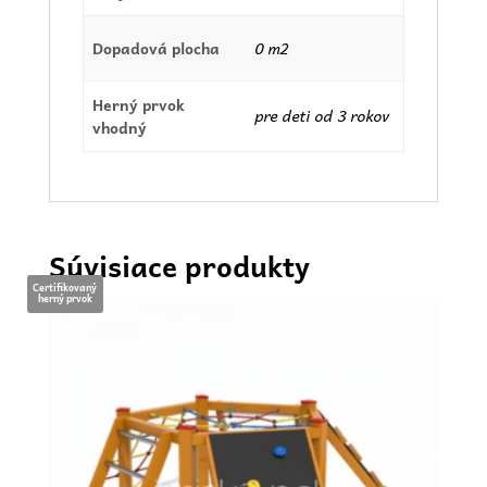
Dopadová plocha
0 m2
Herný prvok
pre deti od 3 rokov
vhodný
Súvisiace produkty
Certifikovaný
herný prvok