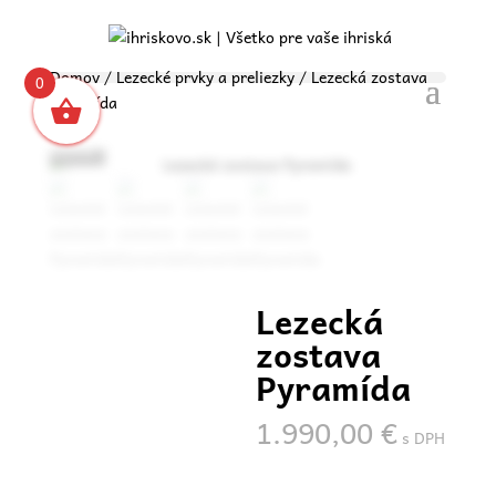
Domov
/
Lezecké prvky a preliezky
/ Lezecká zostava
0
Pyramída
Certifikovaný
herný prvok
Zoom
Lezecká
zostava
Pyramída
1.990,00
€
s DPH