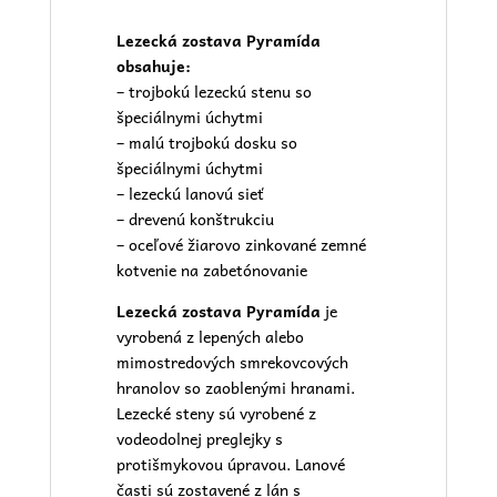
Lezecká zostava Pyramída
obsahuje:
– trojbokú lezeckú stenu so
špeciálnymi úchytmi
– malú trojbokú dosku so
špeciálnymi úchytmi
– lezeckú lanovú sieť
– drevenú konštrukciu
– oceľové žiarovo zinkované zemné
kotvenie na zabetónovanie
Lezecká zostava Pyramída
je
vyrobená z lepených alebo
mimostredových smrekovcových
hranolov so zaoblenými hranami.
Lezecké steny sú vyrobené z
vodeodolnej preglejky s
protišmykovou úpravou. Lanové
časti sú zostavené z lán s