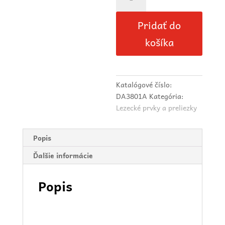
Lezecká
zostava
Pridať do
Pyramída
košíka
Katalógové číslo:
DA3801A
Kategória:
Lezecké prvky a preliezky
Popis
Ďalšie informácie
Popis