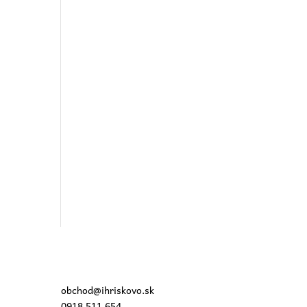
obchod@ihriskovo.sk
0918 511 654