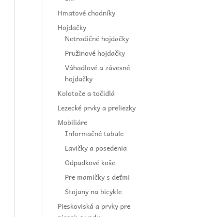
Hmatové chodníky
Hojdačky
Netradičné hojdačky
Pružinové hojdačky
Váhadlové a závesné
hojdačky
Kolotoče a točidlá
Lezecké prvky a preliezky
Mobiliáre
Informačné tabule
Lavičky a posedenia
Odpadkové koše
Pre mamičky s deťmi
Stojany na bicykle
Pieskoviská a prvky pre