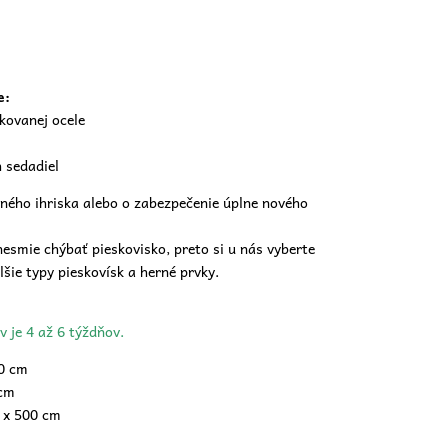
e:
nkovanej ocele
 sedadiel
ného ihriska alebo o zabezpečenie úplne nového
esmie chýbať pieskovisko, preto si u nás vyberte
šie typy pieskovísk a herné prvky.
v je 4 až 6 týždňov.
0 cm
cm
 x 500 cm