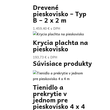
Drevené
pieskovisko – Typ
B – 2 x 2 m
1.459,40
€
s DPH
Krycia plachta na
pieskovisko
193,73
€
s DPH
Súvisiace produkty
Tienidlo a
prekrytie v
jednom pre
pieskovisko 4 x 4