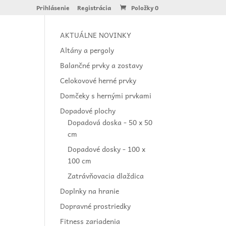
Prihlásenie
Registrácia
Položky 0
AKTUÁLNE NOVINKY
Altány a pergoly
Balančné prvky a zostavy
Celokovové herné prvky
Domčeky s hernými prvkami
Dopadové plochy
Dopadová doska - 50 x 50
cm
Dopadové dosky - 100 x
100 cm
Zatrávňovacia dlaždica
Doplnky na hranie
Dopravné prostriedky
Fitness zariadenia