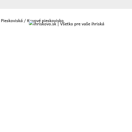
/
Pieskoviská
/ Kovové pieskovisko
ajte
O nás
Ponuka
Referencie
Blog
Kontakt