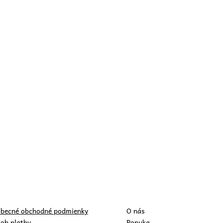
becné obchodné podmienky
O nás
ob platby
Ponuka