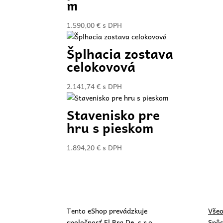
m
1.590,00
€
s DPH
Šplhacia zostava
celokovová
2.141,74
€
s DPH
Stavenisko pre
hru s pieskom
1.894,20
€
s DPH
Tento eShop prevádzkuje
Všeo
spoločnosť El Bra De, s.r.o.
Spôs