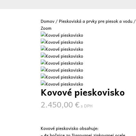
Domov
/
Pieskoviská a prvky pre piesok a vodu
Zoom
Vit
Kovové pieskovisko
2.450,00
€
s DPH
Kovové pieskovisko obsahuje:
– 4x bočnice zo žiarovanej zinkovanej ocele