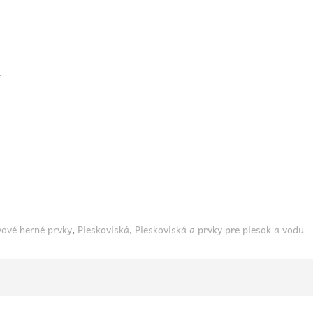
v.
vové herné prvky
,
Pieskoviská
,
Pieskoviská a prvky pre piesok a vodu