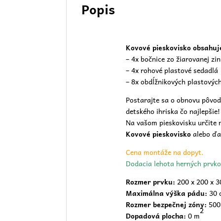
Popis
Kovové pieskovisko obsahuj
– 4x bočnice zo žiarovanej zi
– 4x rohové plastové sedadlá
– 8x obdĺžnikových plastových
Postarajte sa o obnovu pôvod
detského ihriska
čo najlepšie!
Na vašom pieskovisku určite n
Kovové pieskovisko
alebo ďal
Cena montáže na dopyt.
Dodacia lehota herných prvko
Rozmer prvku:
200 x 200 x 3
Maximálna výška pádu:
30 
Rozmer bezpečnej zóny:
500
2
Dopadová plocha:
0 m