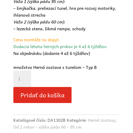
Veža 1 (výška pádu 95 cm):
– šmýkačka, preliezací tunel, hra pre rozvoj motoriky,
ihlanová strecha
Veža 2 (výška pádu 60 cm):
– lezecká stena, šikmá rampa, schody
Cena montáže na dopyt.
Dodacia lehota herných prvkov je 4 až 6 týždňov.
Na objednávku (dodanie 4 až 6 týždňov)
množstvo Herná zostava s tunelom – Typ B
Pridať do košíka
Katalógové číslo:
DA1302B
Kategórie:
Herné zostavy
,
Od 2 rokov – výška pádu 60 - 95 cm