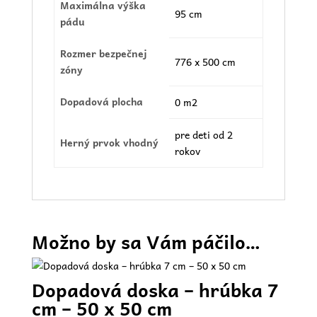
Maximálna výška
95 cm
pádu
Rozmer bezpečnej
776 x 500 cm
zóny
Dopadová plocha
0 m2
pre deti od 2
Herný prvok vhodný
rokov
Možno by sa Vám páčilo…
Dopadová doska – hrúbka 7
cm – 50 x 50 cm