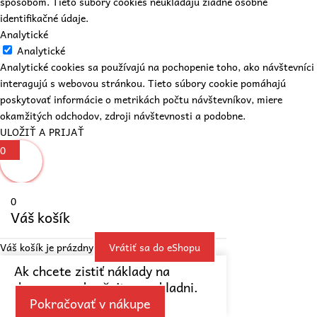
spôsobom. Tieto súbory cookies neukladajú žiadne osobné
identifikačné údaje.
Analytické
Analytické
Analytické cookies sa používajú na pochopenie toho, ako návštevníci
interagujú s webovou stránkou. Tieto súbory cookie pomáhajú
poskytovať informácie o metrikách počtu návštevníkov, miere
okamžitých odchodov, zdroji návštevnosti a podobne.
ULOŽIŤ A PRIJAŤ
0
0
Váš košík
Váš košík je prázdny
Vrátiť sa do eShopu
Ak chcete zistiť náklady na
dopravu, pokračujte v pokladni.
Pokračovať v nákupe