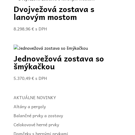
Dvojvežová zostava s
lanovým mostom
8.298,96
€
s DPH
Jednovežová zostava so
šmýkačkou
5.370,49
€
s DPH
AKTUÁLNE NOVINKY
Altány a pergoly
Balančné prvky a zostavy
Celokovové herné prvky
Domčeky s hernými prvkami