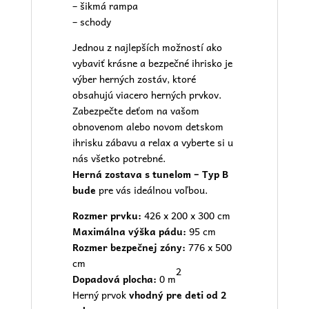
– šikmá rampa
– schody
Jednou z najlepších možností ako
vybaviť krásne a bezpečné ihrisko je
výber herných zostáv, ktoré
obsahujú viacero herných prvkov.
Zabezpečte deťom na vašom
obnovenom alebo novom
detskom
ihrisku
zábavu a relax a vyberte si u
nás všetko potrebné.
Herná zostava s tunelom – Typ B
bude
pre vás ideálnou voľbou.
Rozmer prvku:
426 x 200 x 300 cm
Maximálna výška pádu:
95 cm
Rozmer bezpečnej zóny:
776 x 500
cm
2
Dopadová plocha:
0 m
Herný prvok
vhodný pre deti od 2