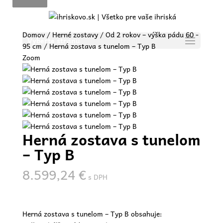
Domov
/
Herné zostavy
/
Od 2 rokov – výška pádu 60 -
Vyberte stranu
95 cm
/ Herná zostava s tunelom – Typ B
Zoom
Herná zostava s tunelom
– Typ B
8.599,24
€
s DPH
Herná zostava s tunelom – Typ B obsahuje: