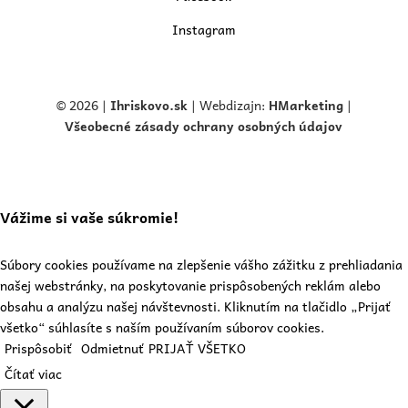
Instagram
© 2026 |
Ihriskovo.
sk
| Webdizajn:
HMarketing
|
Všeobecné zásady ochrany osobných údajov
Vážime si vaše súkromie!
Súbory cookies používame na zlepšenie vášho zážitku z prehliadania
našej webstránky, na poskytovanie prispôsobených reklám alebo
obsahu a analýzu našej návštevnosti. Kliknutím na tlačidlo „Prijať
všetko“ súhlasíte s naším používaním súborov cookies.
Prispôsobiť
Odmietnuť
PRIJAŤ VŠETKO
Čítať viac