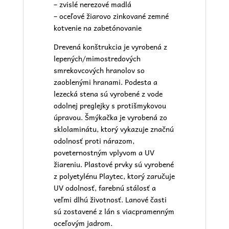
– zvislé nerezové madlá
– oceľové žiarovo zinkované zemné
kotvenie na zabetónovanie
Drevená konštrukcia je vyrobená z
lepených/mimostredových
smrekovcových hranolov so
zaoblenými hranami. Podesta a
lezecká stena sú vyrobené z vode
odolnej preglejky s protišmykovou
úpravou. Šmýkačka je vyrobená zo
sklolaminátu, ktorý vykazuje značnú
odolnosť proti nárazom,
poveternostným vplyvom a UV
žiareniu. Plastové prvky sú vyrobené
z polyetylénu Playtec, ktorý zaručuje
UV odolnosť, farebnú stálosť a
veľmi dlhú životnosť. Lanové časti
sú zostavené z lán s viacpramenným
oceľovým jadrom.