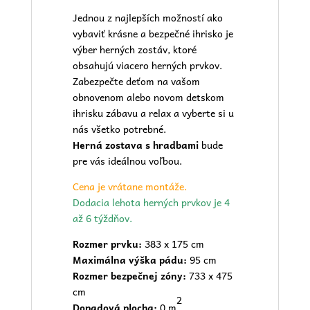
Jednou z najlepších možností ako
vybaviť krásne a bezpečné ihrisko je
výber herných zostáv, ktoré
obsahujú viacero herných prvkov.
Zabezpečte deťom na vašom
obnovenom alebo novom
detskom
ihrisku
zábavu a relax a vyberte si u
nás všetko potrebné.
Herná zostava s hradbami
bude
pre vás ideálnou voľbou.
Cena je vrátane montáže.
Dodacia lehota herných prvkov je 4
až 6 týždňov.
Rozmer prvku:
383 x 175 cm
Maximálna výška pádu:
95 cm
Rozmer bezpečnej zóny:
733 x 475
cm
2
Dopadová plocha:
0 m