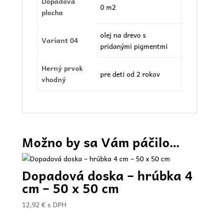
Dopadová
0 m2
plocha
olej na drevo s
Variant 04
pridanými pigmentmi
Herný prvok
pre deti od 2 rokov
vhodný
Možno by sa Vám páčilo…
Dopadová doska – hrúbka 4
cm – 50 x 50 cm
12,92
€
s DPH