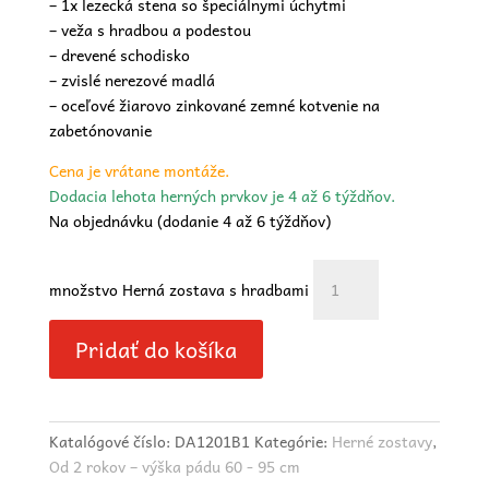
– 1x lezecká stena so špeciálnymi úchytmi
– veža s hradbou a podestou
– drevené schodisko
– zvislé nerezové madlá
– oceľové žiarovo zinkované zemné kotvenie na
zabetónovanie
Cena je vrátane montáže.
Dodacia lehota herných prvkov je 4 až 6 týždňov.
Na objednávku (dodanie 4 až 6 týždňov)
množstvo Herná zostava s hradbami
Pridať do košíka
Katalógové číslo:
DA1201B1
Kategórie:
Herné zostavy
,
Od 2 rokov – výška pádu 60 - 95 cm