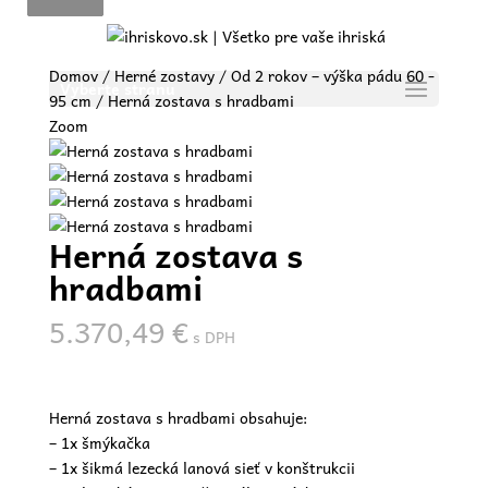
Domov
/
Herné zostavy
/
Od 2 rokov – výška pádu 60 -
Vyberte stranu
95 cm
/ Herná zostava s hradbami
Zoom
Herná zostava s
hradbami
5.370,49
€
s DPH
Herná zostava s hradbami obsahuje:
– 1x šmýkačka
– 1x šikmá lezecká lanová sieť v konštrukcii