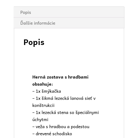
Popis
Ďalšie informácie
Popis
Herná zostava s hradbami
obsahuje:
– 1x šmýkačka
– 1x šikmá lezecká lanová sieť v
konštrukcii
– 1x lezecká stena so špeciálnymi
úchytmi
– veža s hradbou a podestou
– drevené schodisko