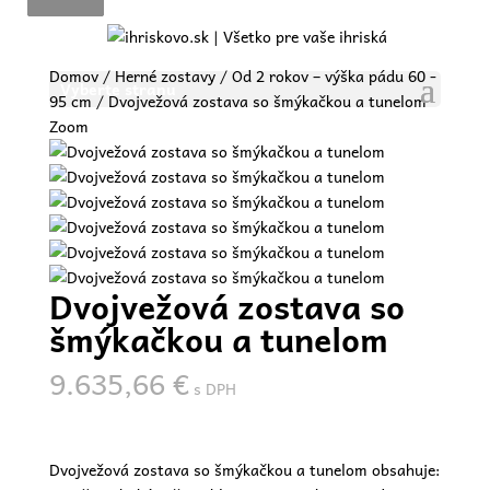
Domov
/
Herné zostavy
/
Od 2 rokov – výška pádu 60 -
Vyberte stranu
95 cm
/ Dvojvežová zostava so šmýkačkou a tunelom
Zoom
Dvojvežová zostava so
šmýkačkou a tunelom
9.635,66
€
s DPH
Dvojvežová zostava so šmýkačkou a tunelom obsahuje: