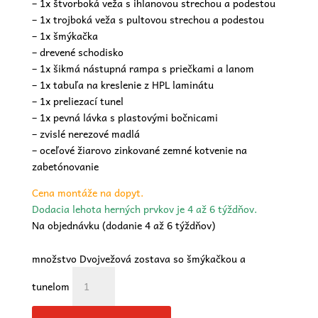
– 1x štvorboká veža s ihlanovou strechou a podestou
– 1x trojboká veža s pultovou strechou a podestou
– 1x šmýkačka
– drevené schodisko
– 1x šikmá nástupná rampa s priečkami a lanom
– 1x tabuľa na kreslenie z HPL laminátu
– 1x preliezací tunel
– 1x pevná lávka s plastovými bočnicami
– zvislé nerezové madlá
– oceľové žiarovo zinkované zemné kotvenie na
zabetónovanie
Cena montáže na dopyt.
Dodacia lehota herných prvkov je 4 až 6 týždňov.
Na objednávku (dodanie 4 až 6 týždňov)
množstvo Dvojvežová zostava so šmýkačkou a
tunelom