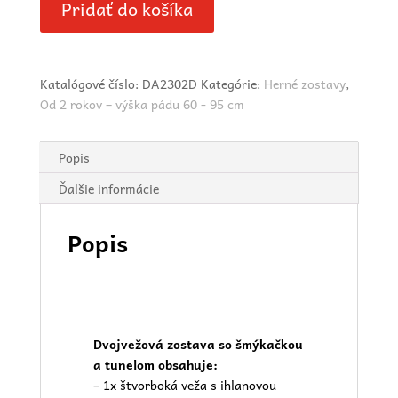
Pridať do košíka
Katalógové číslo:
DA2302D
Kategórie:
Herné zostavy
,
Od 2 rokov – výška pádu 60 - 95 cm
Popis
Ďalšie informácie
Popis
Dvojvežová zostava so šmýkačkou
a tunelom obsahuje:
– 1x štvorboká veža s ihlanovou