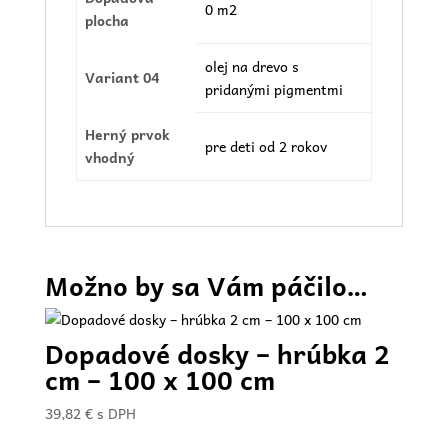
0 m2
plocha
olej na drevo s
Variant 04
pridanými pigmentmi
Herný prvok
pre deti od 2 rokov
vhodný
Možno by sa Vám páčilo…
Dopadové dosky – hrúbka 2
cm – 100 x 100 cm
39,82
€
s DPH