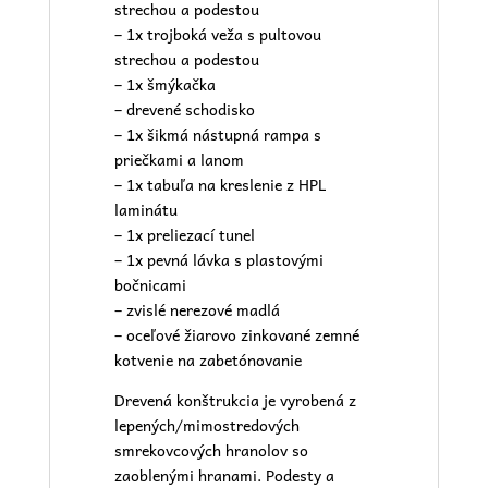
strechou a podestou
– 1x trojboká veža s pultovou
strechou a podestou
– 1x šmýkačka
– drevené schodisko
– 1x šikmá nástupná rampa s
priečkami a lanom
– 1x tabuľa na kreslenie z HPL
laminátu
– 1x preliezací tunel
– 1x pevná lávka s plastovými
bočnicami
– zvislé nerezové madlá
– oceľové žiarovo zinkované zemné
kotvenie na zabetónovanie
Drevená konštrukcia je vyrobená z
lepených/mimostredových
smrekovcových hranolov so
zaoblenými hranami. Podesty a