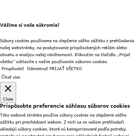
Vážime si vaše súkromie!
Súbory cookies používame na zlepšenie vášho zážitku z prehliadania
našej webstránky, na poskytovanie prispôsobených reklám alebo
obsahu a analýzu našej návštevnosti. Kliknutím na tlačidlo „Prijať
všetko“ súhlasíte s naším používaním súborov cookies.
Prispôsobiť
Odmietnuť
PRIJAŤ VŠETKO
Čítať viac
Close
Prispôsobte preferencie súhlasu súborov cookies
Táto webová stránka používa súbory cookies na zlepšenie vášho
zážitku pri prechádzaní webom. Z nich sa vo vašom prehliadači
ukladajú súbory cookies, ktoré sú kategorizované podľa potreby,
pretože sú nevyhnutné pre fungovanie základných funkcií webovej