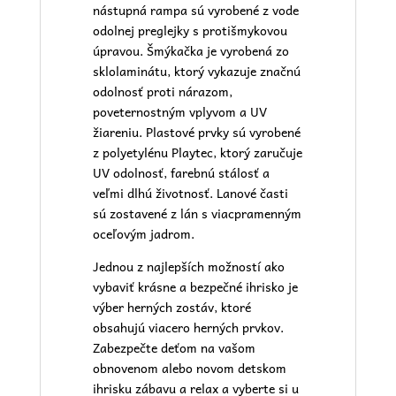
nástupná rampa sú vyrobené z vode
odolnej preglejky s protišmykovou
úpravou. Šmýkačka je vyrobená zo
sklolaminátu, ktorý vykazuje značnú
odolnosť proti nárazom,
poveternostným vplyvom a UV
žiareniu. Plastové prvky sú vyrobené
z polyetylénu Playtec, ktorý zaručuje
UV odolnosť, farebnú stálosť a
veľmi dlhú životnosť. Lanové časti
sú zostavené z lán s viacpramenným
oceľovým jadrom.
Jednou z najlepších možností ako
vybaviť krásne a bezpečné ihrisko je
výber herných zostáv, ktoré
obsahujú viacero herných prvkov.
Zabezpečte deťom na vašom
obnovenom alebo novom
detskom
ihrisku
zábavu a relax a vyberte si u