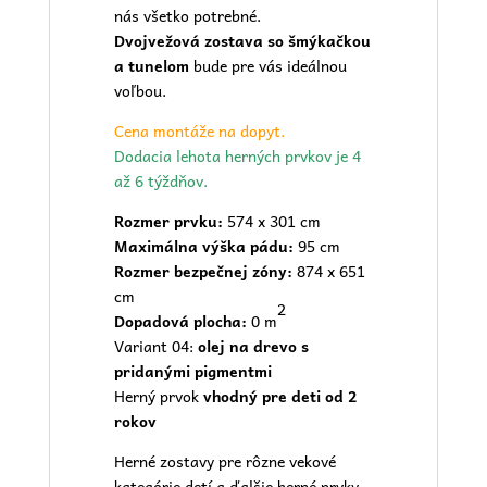
nás všetko potrebné.
Dvojvežová zostava so šmýkačkou
a tunelom
bude pre vás ideálnou
voľbou.
Cena montáže na dopyt.
Dodacia lehota herných prvkov je 4
až 6 týždňov.
Rozmer prvku:
574 x 301 cm
Maximálna výška pádu:
95 cm
Rozmer bezpečnej zóny:
874 x 651
cm
2
Dopadová plocha:
0 m
Variant 04:
olej na drevo s
pridanými pigmentmi
Herný prvok
vhodný pre deti od 2
rokov
Herné zostavy pre rôzne vekové
kategórie detí a ďalšie herné prvky