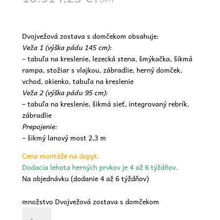
Dvojvežová zostava s domčekom obsahuje:
Veža 1 (výška pádu 145 cm):
– tabuľa na kreslenie, lezecká stena, šmýkačka, šikmá
rampa, stožiar s vlajkou, zábradlie, herný domček,
vchod, okienko, tabuľa na kreslenie
Veža 2 (výška pádu 95 cm):
– tabuľa na kreslenie, šikmá sieť, integrovaný rebrík,
zábradlie
Prepojenie:
– šikmý lanový most 2,3 m
Cena montáže na dopyt.
Dodacia lehota herných prvkov je 4 až 6 týždňov.
Na objednávku (dodanie 4 až 6 týždňov)
množstvo Dvojvežová zostava s domčekom