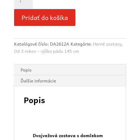
Pridať do košíka
Katalógové číslo:
DA2612A
Kategórie:
Herné zostavy
,
Od 3 rokov – výška pádu 145 cm
Popis
Ďalšie informácie
Popis
Dvojvežová zostava s domčekom