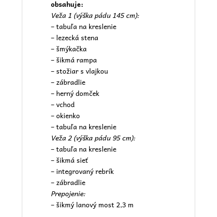
obsahuje:
Veža 1 (výška pádu 145 cm):
– tabuľa na kreslenie
– lezecká stena
– šmýkačka
– šikmá rampa
– stožiar s vlajkou
– zábradlie
– herný domček
– vchod
– okienko
– tabuľa na kreslenie
Veža 2 (výška pádu 95 cm):
– tabuľa na kreslenie
– šikmá sieť
– integrovaný rebrík
– zábradlie
Prepojenie:
– šikmý lanový most 2,3 m