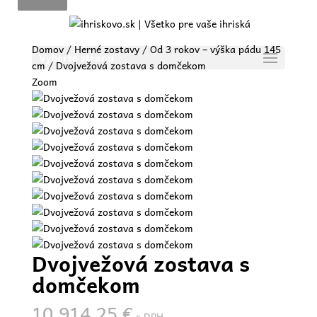
Domov
/
Herné zostavy
/
Od 3 rokov – výška pádu 145
Vyberte stranu
cm
/ Dvojvežová zostava s domčekom
Zoom
Dvojvežová zostava s
domčekom
10.914,25
€
s DPH