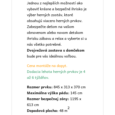
Jednou z najlepších možností ako
vybaviť krásne a bezpečné ihrisko je
výber herných zostáv, ktoré
obsahujú viacero herných prvkov.
Zabezpečte deťom na vašom
obnovenom alebo novom
detskom
ihrisku
zábavu a relax a vyberte si u
nás všetko potrebné.
Dvojvežová zostava s domčekom
bude pre vás ideálnou voľbou.
Cena montáže na dopyt.
Dodacia lehota herných prvkov je 4
až 6 týždňov.
Rozmer prvku:
845 x 313 x 370 cm
Maximálna výška pádu:
145 cm
Rozmer bezpečnej zóny:
1195 x
613 cm
2
Dopadová plocha:
48 m