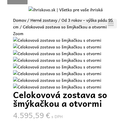
Domov
/
Herné zostavy
/
Od 3 rokov – výška pádu 95
Vyberte stranu
cm
/ Celokovová zostava so šmýkačkou a otvormi
Zoom
Celokovová zostava so
šmýkačkou a otvormi
4.595,59
€
s DPH