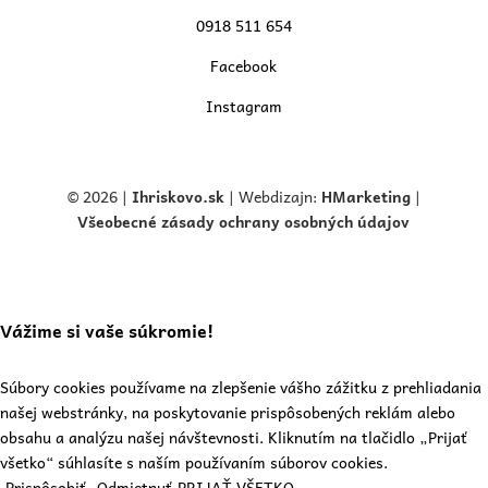
0918 511 654
Facebook
Instagram
© 2026 |
Ihriskovo.
sk
| Webdizajn:
HMarketing
|
Všeobecné zásady ochrany osobných údajov
Vážime si vaše súkromie!
Súbory cookies používame na zlepšenie vášho zážitku z prehliadania
našej webstránky, na poskytovanie prispôsobených reklám alebo
obsahu a analýzu našej návštevnosti. Kliknutím na tlačidlo „Prijať
všetko“ súhlasíte s naším používaním súborov cookies.
Prispôsobiť
Odmietnuť
PRIJAŤ VŠETKO