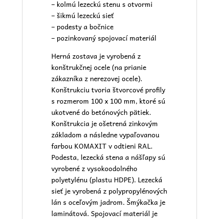
– kolmú lezeckú stenu s otvormi
– šikmú lezeckú sieť
– podesty a bočnice
– pozinkovaný spojovací materiál
Herná zostava je vyrobená z
konštrukčnej ocele (na prianie
zákazníka z nerezovej ocele).
Konštrukciu tvoria štvorcové profily
s rozmerom 100 x 100 mm, ktoré sú
ukotvené do betónových pätiek.
Konštrukcia je ošetrená zinkovým
základom a následne vypaľovanou
farbou KOMAXIT v odtieni RAL.
Podesta, lezecká stena a nášľapy sú
vyrobené z vysokoodolného
polyetylénu (plastu HDPE). Lezecká
sieť je vyrobená z polypropylénových
lán s oceľovým jadrom. Šmýkačka je
laminátová. Spojovací materiál je