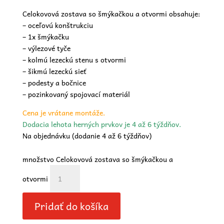
Celokovová zostava so šmýkačkou a otvormi obsahuje:
– oceľovú konštrukciu
– 1x šmýkačku
– výlezové tyče
– kolmú lezeckú stenu s otvormi
– šikmú lezeckú sieť
– podesty a bočnice
– pozinkovaný spojovací materiál
Cena je vrátane montáže.
Dodacia lehota herných prvkov je 4 až 6 týždňov.
Na objednávku (dodanie 4 až 6 týždňov)
množstvo Celokovová zostava so šmýkačkou a
otvormi
Pridať do košíka