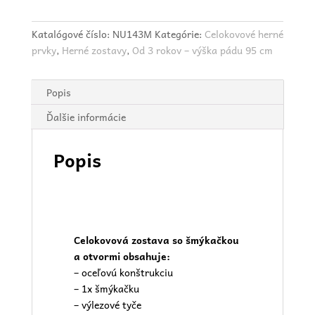
Katalógové číslo:
NU143M
Kategórie:
Celokovové herné
prvky
,
Herné zostavy
,
Od 3 rokov – výška pádu 95 cm
Popis
Ďalšie informácie
Popis
Celokovová zostava so šmýkačkou
a otvormi obsahuje:
– oceľovú konštrukciu
– 1x šmýkačku
– výlezové tyče