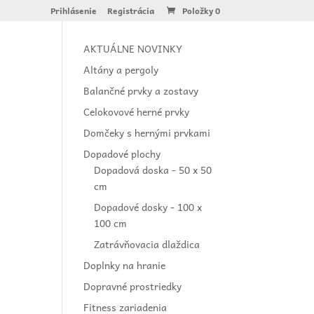
Prihlásenie
Registrácia
Položky 0
AKTUÁLNE NOVINKY
Altány a pergoly
Balančné prvky a zostavy
Celokovové herné prvky
Domčeky s hernými prvkami
Dopadové plochy
Dopadová doska - 50 x 50
cm
Dopadové dosky - 100 x
100 cm
Zatrávňovacia dlaždica
Doplnky na hranie
Dopravné prostriedky
Fitness zariadenia