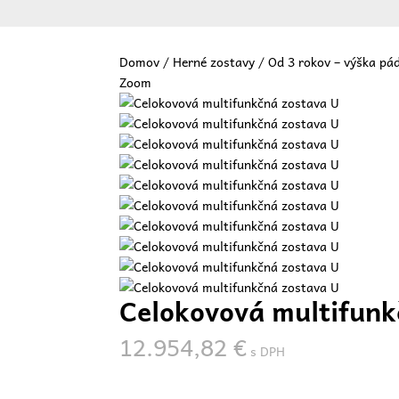
Domov
/
Herné zostavy
/
Od 3 rokov – výška pá
Zoom
Vit
Celokovová multifunk
12.954,82
€
s DPH