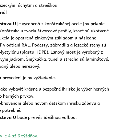
lezeckými úchytmi a strieškou
riál
ostava U
je vyrobená z konštrukčnej ocele (na prianie
Konštrukciu tvoria štvorcové profily, ktoré sú ukotvené
ukcia je opatrená zinkovým základom a následne
 odtieni RAL. Podesty, zábradlia a lezecké steny sú
lyetylénu (plastu HDPE). Lanový most je vyrobený z
ovým jadrom. Šmýkačka, tunel a strecha sú laminátové.
vaný alebo nerezový.
 prevedení je na vyžiadanie.
ako vybaviť krásne a bezpečné ihrisko je výber herných
o herných prvkov.
 obnovenom alebo novom
detskom ihrisku
zábavu a
o potrebné.
ostava U
bude pre vás ideálnou voľbou.
v je 4 až 6 týždňov.