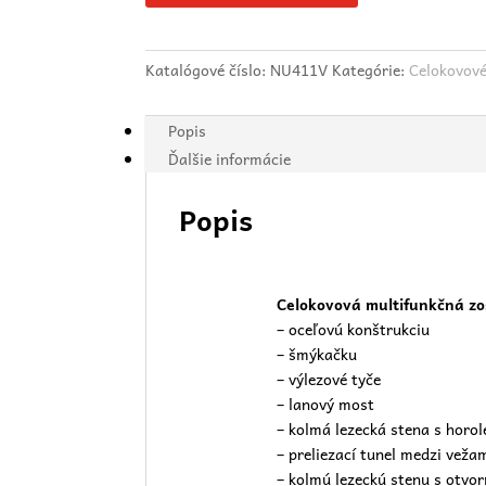
Katalógové číslo:
NU411V
Kategórie:
Celokovové
Popis
Ďalšie informácie
Popis
Celokovová multifunkčná zo
– oceľovú konštrukciu
– šmýkačku
– výlezové tyče
– lanový most
– kolmá lezecká stena s horo
– preliezací tunel medzi veža
– kolmú lezeckú stenu s otvo