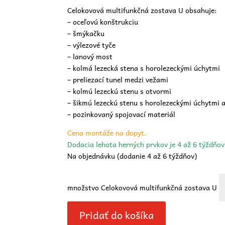
Celokovová multifunkčná zostava U obsahuje:
– oceľovú konštrukciu
– šmýkačku
– výlezové tyče
– lanový most
– kolmá lezecká stena s horolezeckými úchytmi
– preliezací tunel medzi vežami
– kolmú lezeckú stenu s otvormi
– šikmú lezeckú stenu s horolezeckými úchytmi a
– pozinkovaný spojovací materiál
Cena montáže na dopyt.
Dodacia lehota herných prvkov je 4 až 6 týždňo
Na objednávku (dodanie 4 až 6 týždňov)
množstvo Celokovová multifunkčná zostava U
Pridať do košíka