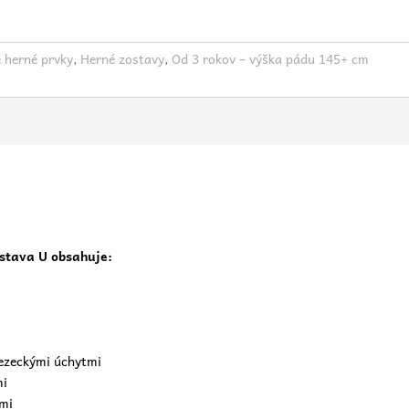
 herné prvky
,
Herné zostavy
,
Od 3 rokov – výška pádu 145+ cm
stava U obsahuje:
lezeckými úchytmi
mi
rmi