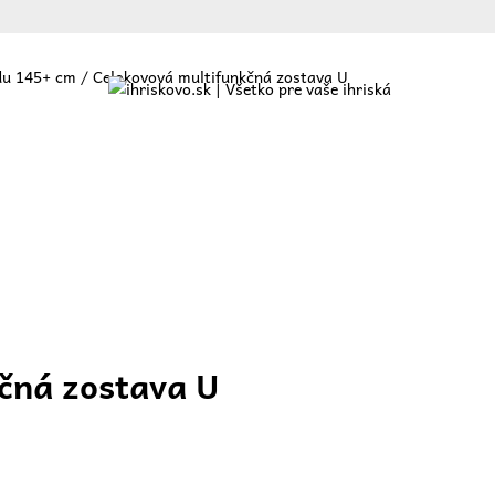
du 145+ cm
/ Celokovová multifunkčná zostava U
ajte
O nás
Ponuka
Referencie
Blog
Kontakt
čná zostava U