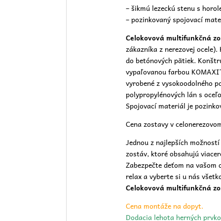
– šikmú lezeckú stenu s horo
– pozinkovaný spojovací mate
Celokovová multifunkčná z
zákazníka z nerezovej ocele). 
do betónových pätiek. Konštr
vypaľovanou farbou KOMAXIT v
vyrobené z vysokoodolného po
polypropylénových lán s oceľ
Spojovací materiál je pozinko
Cena zostavy v celonerezovom
Jednou z najlepších možností 
zostáv, ktoré obsahujú viacer
Zabezpečte deťom na vašom
relax a vyberte si u nás všetk
Celokovová multifunkčná z
Cena montáže na dopyt.
Dodacia lehota herných prvko