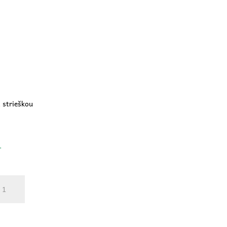
 strieškou
v.