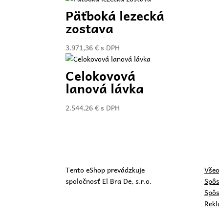
Päťboká lezecká
zostava
3.971,36
€
s DPH
Celokovová
lanová lávka
2.544,26
€
s DPH
Tento eShop prevádzkuje
Všeo
spoločnosť El Bra De, s.r.o.
Spôs
Spôs
Rekl