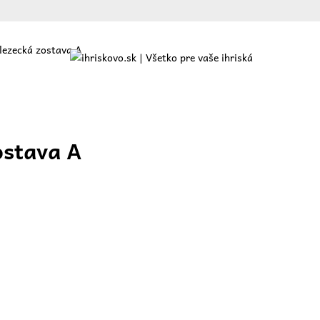
lezecká zostava A
ajte
O nás
Ponuka
Referencie
Blog
Kontakt
ostava A