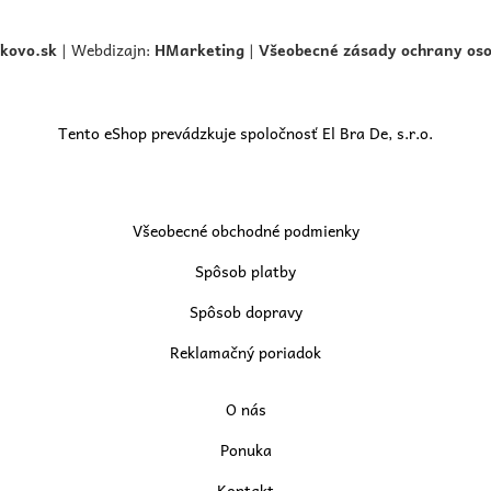
skovo.
sk
| Webdizajn:
HMarketing
|
Všeobecné zásady ochrany os
Tento eShop prevádzkuje spoločnosť El Bra De, s.r.o.
Všeobecné obchodné podmienky
Spôsob platby
Spôsob dopravy
Reklamačný poriadok
O nás
Ponuka
Kontakt