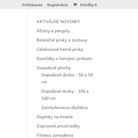
Prihlásenie
Registrácia
Položky 0
AKTUÁLNE NOVINKY
Altány a pergoly
Balančné prvky a zostavy
Celokovové herné prvky
Domčeky s hernými prvkami
Dopadové plochy
Dopadová doska - 50 x 50
cm
Dopadové dosky - 100 x
100 cm
Zatrávňovacia dlaždica
Doplnky na hranie
Dopravné prostriedky
Fitness zariadenia