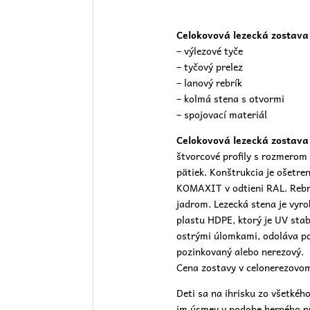
Celokovová lezecká zostava
– výlezové tyče
– tyčový prelez
– lanový rebrík
– kolmá stena s otvormi
– spojovací materiál
Celokovová lezecká zostava
štvorcové profily s rozmerom
pätiek. Konštrukcia je ošetr
KOMAXIT v odtieni RAL. Rebrí
jadrom. Lezecká stena je vyr
plastu HDPE, ktorý je UV stab
ostrými úlomkami, odoláva po
pozinkovaný alebo nerezový.
Cena zostavy v celonerezovom
Deti sa na ihrisku zo všetkéh
im úsmev v podobe herného p