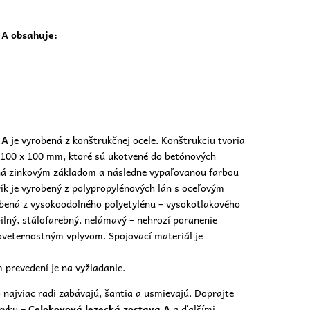
 A obsahuje:
 A
je vyrobená z konštrukčnej ocele. Konštrukciu tvoria
 100 x 100 mm, ktoré sú ukotvené do betónových
ená zinkovým základom a následne vypaľovanou farbou
k je vyrobený z polypropylénových lán s oceľovým
obená z vysokoodolného polyetylénu – vysokotlakového
ilný, stálofarebný, nelámavý – nehrozí poranenie
veternostným vplyvom. Spojovací materiál je
 prevedení je na vyžiadanie.
o najviac radi zabávajú, šantia a usmievajú. Doprajte
rvku –
Celokovová lezecká zostava A
a ďalšími