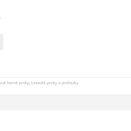
v.
ové herné prvky
,
Lezecké prvky a preliezky