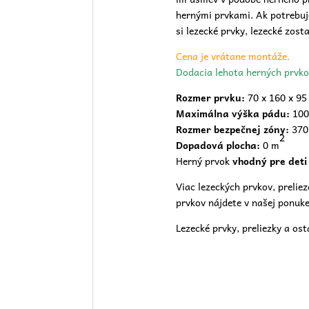
hernými prvkami. Ak potrebuj
si lezecké prvky, lezecké zost
Cena je vrátane montáže.
Dodacia lehota herných prvko
Rozmer prvku:
70 x 160 x 95
Maximálna výška pádu:
100
Rozmer bezpečnej zóny:
370
2
Dopadová plocha:
0 m
Herný prvok
vhodný pre deti
Viac lezeckých prvkov, preliez
prvkov nájdete v našej
ponuke
Lezecké prvky, preliezky a os