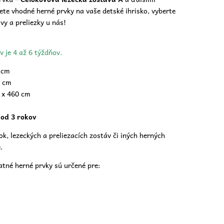
ete vhodné herné prvky na vaše
detské ihrisko
, vyberte
avy a preliezky u nás!
v je 4 až 6 týždňov.
 cm
 cm
 x 460 cm
 od 3 rokov
ok, lezeckých a preliezacích zostáv či iných herných
.
tatné herné prvky sú určené pre: