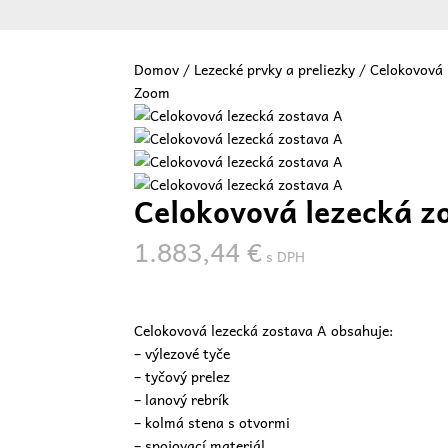
Domov
/
Lezecké prvky a preliezky
/ Celokovová 
Zoom
Vit
Celokovová lezecká z
1.883,44
€
s DPH
Celokovová lezecká zostava A obsahuje:
– výlezové tyče
– tyčový prelez
– lanový rebrík
– kolmá stena s otvormi
– spojovací materiál