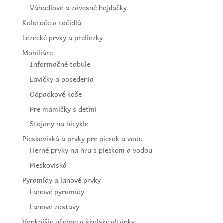
Váhadlové a závesné hojdačky
Kolotoče a točidlá
Lezecké prvky a preliezky
Mobiliáre
Informačné tabule
Lavičky a posedenia
Odpadkové koše
Pre mamičky s deťmi
Stojany na bicykle
Pieskoviská a prvky pre piesok a vodu
Herné prvky na hru s pieskom a vodou
Pieskoviská
Pyramídy a lanové prvky
Lanové pyramídy
Lanové zostavy
Vonkajšie učebne a školské altánky