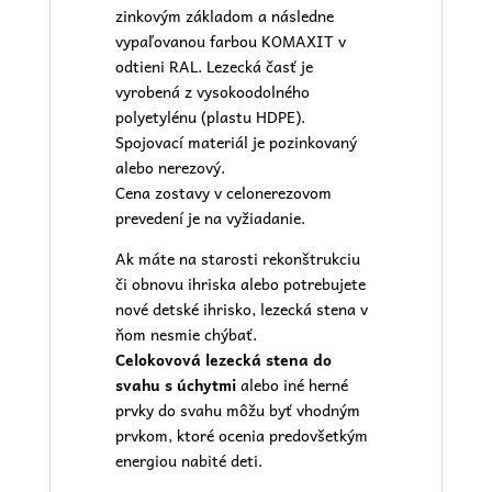
zinkovým základom a následne
vypaľovanou farbou KOMAXIT v
odtieni RAL. Lezecká časť je
vyrobená z vysokoodolného
polyetylénu (plastu HDPE).
Spojovací materiál je pozinkovaný
alebo nerezový.
Cena zostavy v celonerezovom
prevedení je na vyžiadanie.
Ak máte na starosti rekonštrukciu
či obnovu ihriska alebo potrebujete
nové
detské ihrisko
, lezecká stena v
ňom nesmie chýbať.
Celokovová lezecká stena do
svahu s úchytmi
alebo iné herné
prvky do svahu môžu byť vhodným
prvkom, ktoré ocenia predovšetkým
energiou nabité deti.