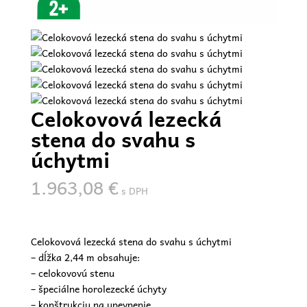
Celokovová lezecká
stena do svahu s
úchytmi
1.963,08
€
s DPH
Celokovová lezecká stena do svahu s úchytmi
– dĺžka 2,44 m obsahuje:
– celokovovú stenu
– špeciálne horolezecké úchyty
– konštrukciu na upevnenie