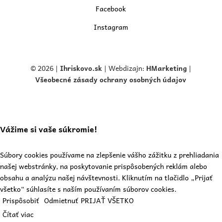
Facebook
Instagram
© 2026 |
Ihriskovo.
sk
| Webdizajn:
HMarketing
|
Všeobecné zásady ochrany osobných údajov
Vážime si vaše súkromie!
Súbory cookies používame na zlepšenie vášho zážitku z prehliadania
našej webstránky, na poskytovanie prispôsobených reklám alebo
obsahu a analýzu našej návštevnosti. Kliknutím na tlačidlo „Prijať
všetko“ súhlasíte s naším používaním súborov cookies.
Prispôsobiť
Odmietnuť
PRIJAŤ VŠETKO
Čítať viac