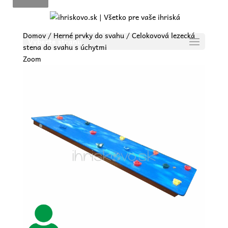
Domov
/
Herné prvky do svahu
/ Celokovová lezecká
Vyberte stranu
stena do svahu s úchytmi
Zoom