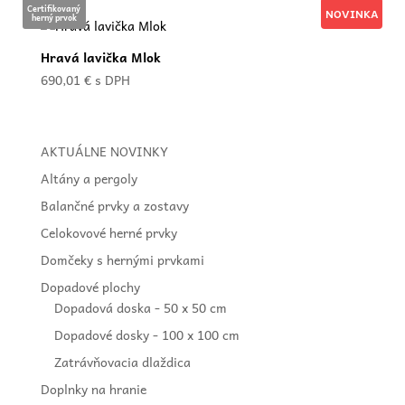
Certifikovaný
NOVINKA
herný prvok
Hravá lavička Mlok
690,01
€
s DPH
AKTUÁLNE NOVINKY
Altány a pergoly
Balančné prvky a zostavy
Celokovové herné prvky
Domčeky s hernými prvkami
Dopadové plochy
Dopadová doska - 50 x 50 cm
Dopadové dosky - 100 x 100 cm
Zatrávňovacia dlaždica
Doplnky na hranie