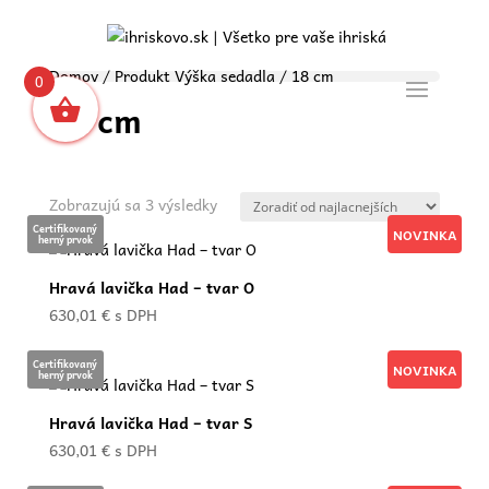
Domov
/ Produkt Výška sedadla / 18 cm
0
18 cm
Zoradené
Zobrazujú sa 3 výsledky
podľa
Certifikovaný
NOVINKA
herný prvok
ceny:
od
Hravá lavička Had – tvar O
najnižšej
630,01
€
s DPH
po
najvyššiu
Certifikovaný
NOVINKA
herný prvok
Hravá lavička Had – tvar S
630,01
€
s DPH