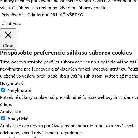
Súbory cookies používame na zlepšenie vášho zážitku z prehliadania 
všetko“ súhlasíte s naším používaním súborov cookies.
Prispôsobiť
Odmietnuť
PRIJAŤ VŠETKO
Čítať viac
Close
Prispôsobte preferencie súhlasu súborov cookies
Táto webová stránka používa súbory cookies na zlepšenie vášho záži
nevyhnutné pre fungovanie základných funkcií webovej stránky. Použ
uložené vo vašom prehliadači iba s vaším súhlasom. Máte tiež možnosť
Nevyhnutné
Nevyhnutné
Potrebné súbory cookies sú pre základné funkcie webových stránok 
údaje.
Analytické
Analytické
Analytické cookies sa používajú na pochopenie toho, ako návštevníc
odchodov, zdroji návštevnosti a podobne.