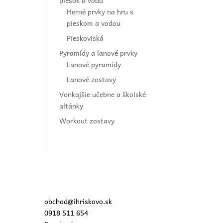
piesok a vodu
Herné prvky na hru s
pieskom a vodou
Pieskoviská
Pyramídy a lanové prvky
Lanové pyramídy
Lanové zostavy
Vonkajšie učebne a školské
altánky
Workout zostavy
obchod@ihriskovo.sk
0918 511 654