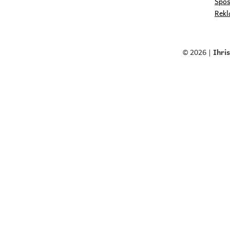
Spôs
Rekl
© 2026 |
Ihri