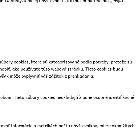
u a analýzu našej návštevnosti. Kliknutím na tlačidlo „Prijať
súbory cookies, ktoré sú kategorizované podľa potreby, pretože sú
hopiť, ako používate túto webovú stránku. Tieto cookies budú
však môže ovplyvniť váš zážitok z prehliadania.
bom. Tieto súbory cookies neukladajú žiadne osobné identifikačné
tovať informácie o metrikách počtu návštevníkov, miere okamžitých