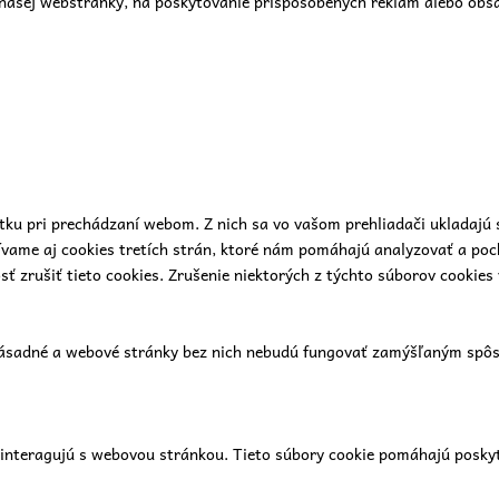
našej webstránky, na poskytovanie prispôsobených reklám alebo obsah
tku pri prechádzaní webom. Z nich sa vo vašom prehliadači ukladajú 
ívame aj cookies tretích strán, ktoré nám pomáhajú analyzovať a poc
 zrušiť tieto cookies. Zrušenie niektorých z týchto súborov cookies 
zásadné a webové stránky bez nich nebudú fungovať zamýšľaným spôso
i interagujú s webovou stránkou. Tieto súbory cookie pomáhajú posky