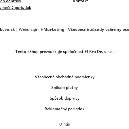
ob dopravy
Kontakt
amačný poriadok
skovo.
sk
| Webdizajn:
HMarketing
|
Všeobecné zásady ochrany os
Tento eShop prevádzkuje spoločnosť El Bra De, s.r.o.
Všeobecné obchodné podmienky
Spôsob platby
Spôsob dopravy
Reklamačný poriadok
O nás