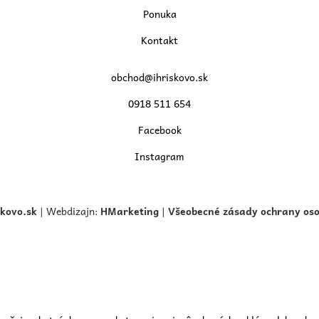
Ponuka
Kontakt
obchod@ihriskovo.sk
0918 511 654
Facebook
Instagram
skovo.
sk
| Webdizajn:
HMarketing
|
Všeobecné zásady ochrany os