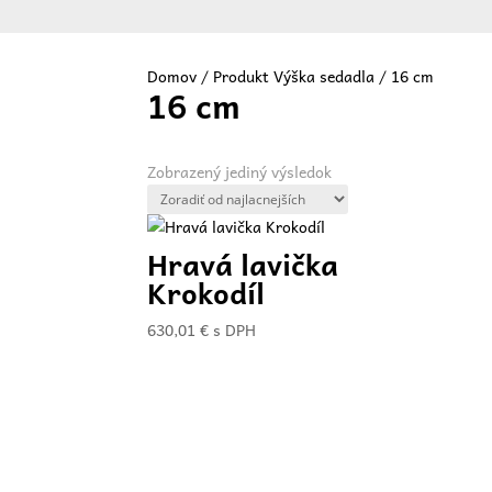
Domov
/ Produkt Výška sedadla / 16 cm
16 cm
Vit
Zobrazený jediný výsledok
Hravá lavička
Krokodíl
630,01
€
s DPH