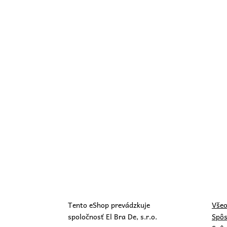
Tento eShop prevádzkuje
Všeo
spoločnosť El Bra De, s.r.o.
Spôs