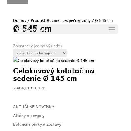
Domov
/ Produkt Rozmer bezpečnej zóny / Ø 545 cm
Ø 545 cm
Vyberte stranu
Zobrazený jediný výsledok
Celokovový kolotoč na
sedenie Ø 145 cm
2.464,61
€
s DPH
AKTUÁLNE NOVINKY
Altány a pergoly
Balančné prvky a zostavy