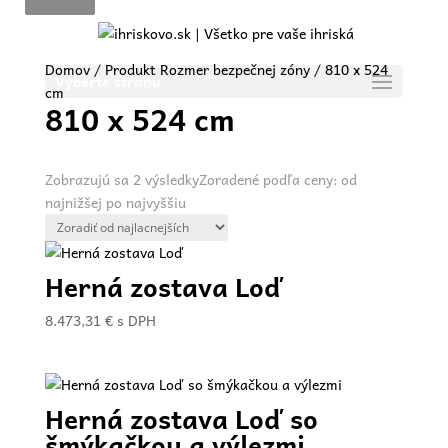
Domov
/ Produkt Rozmer bezpečnej zóny / 810 x 524
Vyberte stranu
cm
810 x 524 cm
Zobrazujú sa 2 výsledky
Zoradené podľa ceny: od
najnižšej po najvyššiu
Herná zostava Loď
8.473,31
€
s DPH
Herná zostava Loď so
šmýkačkou a výlezmi