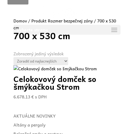
Domov
/ Produkt Rozmer bezpečnej zóny / 700 x 530
cm
Vyberte stranu
700 x 530 cm
Zobrazený jediný výsledok
Celokovový domček so
šmýkačkou Strom
6.678,13
€
s DPH
AKTUÁLNE NOVINKY
Altány a pergoly
Balančné prvky a zostavy