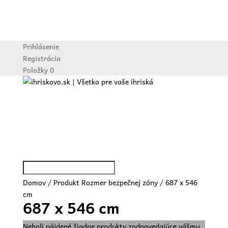
Prihlásenie
Registrácia
Položky 0
Vitajte
O nás
Ponuka
Referencie
Blog
Kontakt
Domov
/ Produkt Rozmer bezpečnej zóny / 687 x 546
cm
687 x 546 cm
Neboli nájdené žiadne produkty zodpovedajúce vášmu