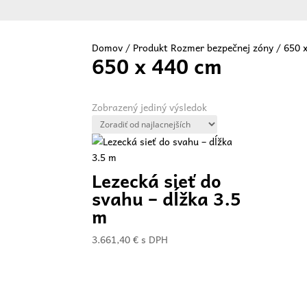
Domov
/ Produkt Rozmer bezpečnej zóny / 650 
650 x 440 cm
Vit
Zobrazený jediný výsledok
Lezecká sieť do
svahu – dĺžka 3.5
m
3.661,40
€
s DPH