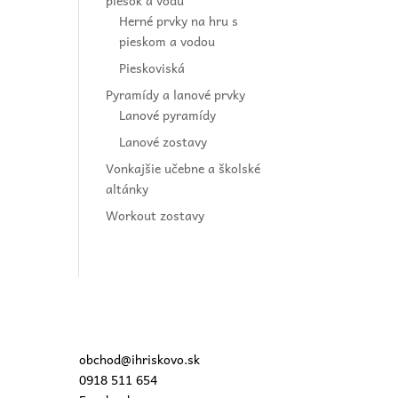
piesok a vodu
Herné prvky na hru s
pieskom a vodou
Pieskoviská
Pyramídy a lanové prvky
Lanové pyramídy
Lanové zostavy
Vonkajšie učebne a školské
altánky
Workout zostavy
obchod@ihriskovo.sk
0918 511 654