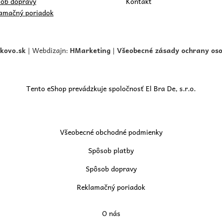
ob dopravy
Kontakt
amačný poriadok
skovo.
sk
| Webdizajn:
HMarketing
|
Všeobecné zásady ochrany os
Tento eShop prevádzkuje spoločnosť El Bra De, s.r.o.
Všeobecné obchodné podmienky
Spôsob platby
Spôsob dopravy
Reklamačný poriadok
O nás