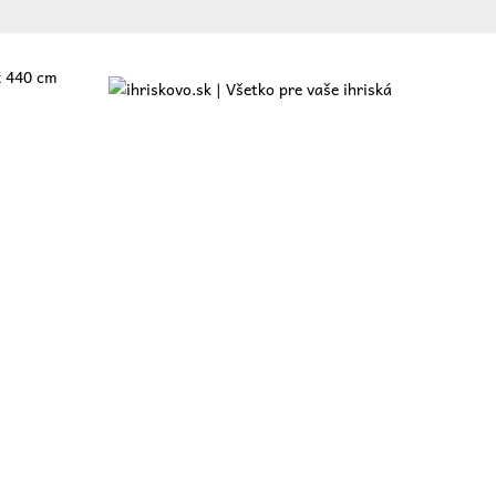
x 440 cm
ajte
O nás
Ponuka
Referencie
Blog
Kontakt