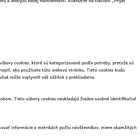
u a analýzu našej návštevnosti. Kliknutím na tlačidlo „Prijať
súbory cookies, ktoré sú kategorizované podľa potreby, pretože sú
hopiť, ako používate túto webovú stránku. Tieto cookies budú
však môže ovplyvniť váš zážitok z prehliadania.
bom. Tieto súbory cookies neukladajú žiadne osobné identifikačné
tovať informácie o metrikách počtu návštevníkov, miere okamžitých