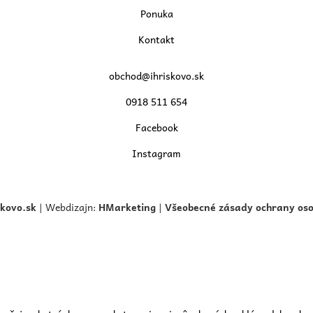
Ponuka
Kontakt
obchod@ihriskovo.sk
0918 511 654
Facebook
Instagram
skovo.
sk
| Webdizajn:
HMarketing
|
Všeobecné zásady ochrany os