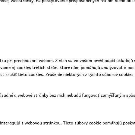
našej webstránky, na poskytovanie prispôsobených reklám alebo obsah
tku pri prechádzaní webom. Z nich sa vo vašom prehliadači ukladajú 
ívame aj cookies tretích strán, ktoré nám pomáhajú analyzovať a poc
 zrušiť tieto cookies. Zrušenie niektorých z týchto súborov cookies 
zásadné a webové stránky bez nich nebudú fungovať zamýšľaným spôso
i interagujú s webovou stránkou. Tieto súbory cookie pomáhajú posky