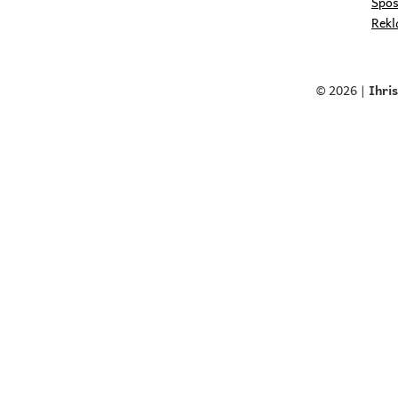
Spôs
Rekl
© 2026 |
Ihri