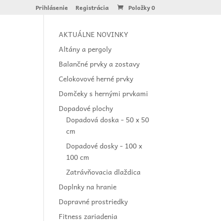
Prihlásenie
Registrácia
Položky 0
AKTUÁLNE NOVINKY
Altány a pergoly
Balančné prvky a zostavy
Celokovové herné prvky
Domčeky s hernými prvkami
Dopadové plochy
Dopadová doska - 50 x 50
cm
Dopadové dosky - 100 x
100 cm
Zatrávňovacia dlaždica
Doplnky na hranie
Dopravné prostriedky
Fitness zariadenia