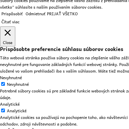
Súbory cookies používame na zlepšenie vášho zážitku z prehliadania 
všetko“ súhlasíte s naším používaním súborov cookies.
Prispôsobiť
Odmietnuť
PRIJAŤ VŠETKO
Čítať viac
Close
Prispôsobte preferencie súhlasu súborov cookies
Táto webová stránka používa súbory cookies na zlepšenie vášho záži
nevyhnutné pre fungovanie základných funkcií webovej stránky. Použ
uložené vo vašom prehliadači iba s vaším súhlasom. Máte tiež možnosť
Nevyhnutné
Nevyhnutné
Potrebné súbory cookies sú pre základné funkcie webových stránok 
údaje.
Analytické
Analytické
Analytické cookies sa používajú na pochopenie toho, ako návštevníc
odchodov, zdroji návštevnosti a podobne.