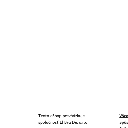
Tento eShop prevádzkuje
Všeo
spoločnosť El Bra De, s.r.o.
Spôs