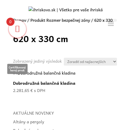
Domov
/ Produkt Rozmer bezpečnej zóny / 620 x 330
0
cm
620 x 330 cm
Zobrazený jediný výsledok
Certifikovaný
herný prvok
Dobrodružná balančná kladina
2.281,65
€
s DPH
AKTUÁLNE NOVINKY
Altány a pergoly