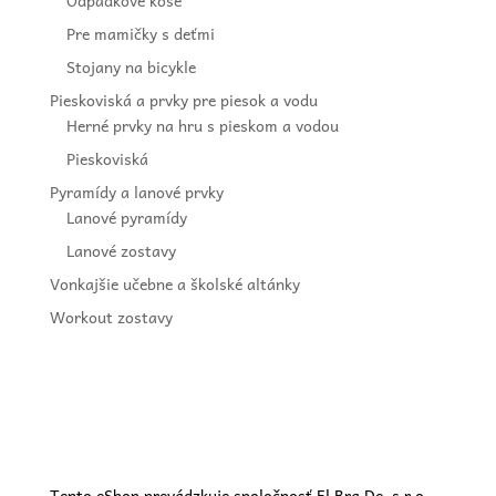
Odpadkové koše
Pre mamičky s deťmi
Stojany na bicykle
Pieskoviská a prvky pre piesok a vodu
Herné prvky na hru s pieskom a vodou
Pieskoviská
Pyramídy a lanové prvky
Lanové pyramídy
Lanové zostavy
Vonkajšie učebne a školské altánky
Workout zostavy
Tento eShop prevádzkuje spoločnosť El Bra De, s.r.o.