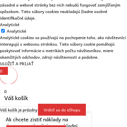
zásadné a webové stránky bez nich nebudú fungovať zamýšľaným
spôsobom. Tieto súbory cookies neukladajú žiadne osobné
identifikačné údaje.
Analytické
Analytické
Analytické cookies sa používajú na pochopenie toho, ako návštevníci
interagujú s webovou stránkou. Tieto súbory cookie pomáhajú
poskytovať informácie o metrikách počtu návštevníkov, miere
okamžitých odchodov, zdroji návštevnosti a podobne.
ULOŽIŤ A PRIJAŤ
0
0
Váš košík
Váš košík je prázdny
Vrátiť sa do eShopu
Ak chcete zistiť náklady na
dopravu, pokračujte v pokladni.