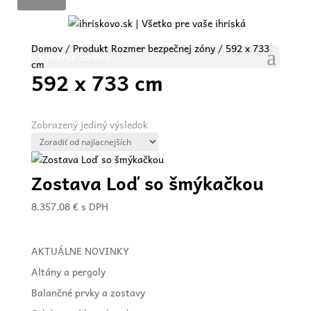
Domov
/ Produkt Rozmer bezpečnej zóny / 592 x 733
Vyberte stranu
cm
592 x 733 cm
Zobrazený jediný výsledok
Zostava Loď so šmýkačkou
8.357,08
€
s DPH
AKTUÁLNE NOVINKY
Altány a pergoly
Balančné prvky a zostavy