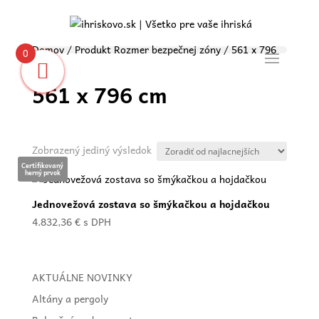
Domov
/ Produkt Rozmer bezpečnej zóny / 561 x 796
0
cm
561 x 796 cm
Zobrazený jediný výsledok
Certifikovaný
herný prvok
Jednovežová zostava so šmýkačkou a hojdačkou
4.832,36
€
s DPH
AKTUÁLNE NOVINKY
Altány a pergoly