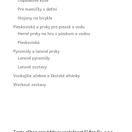
Odpadkové koše
Pre mamičky s deťmi
Stojany na bicykle
Pieskoviská a prvky pre piesok a vodu
Herné prvky na hru s pieskom a vodou
Pieskoviská
Pyramídy a lanové prvky
Lanové pyramídy
Lanové zostavy
Vonkajšie učebne a školské altánky
Workout zostavy
Tento eShop prevádzkuje spoločnosť El Bra De, s.r.o.