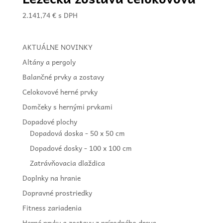
2.141,74
€
s DPH
AKTUÁLNE NOVINKY
Altány a pergoly
Balančné prvky a zostavy
Celokovové herné prvky
Domčeky s hernými prvkami
Dopadové plochy
Dopadová doska - 50 x 50 cm
Dopadové dosky - 100 x 100 cm
Zatrávňovacia dlaždica
Doplnky na hranie
Dopravné prostriedky
Fitness zariadenia
Herné prvky a zostavy z prírodného dreva