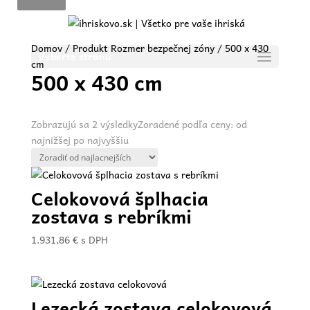
Domov
/ Produkt Rozmer bezpečnej zóny / 500 x 430
Vyberte stranu
cm
500 x 430 cm
Zobrazujú sa 2 výsledky
Zoradené podľa ceny: od
najnižšej po najvyššiu
Celokovová šplhacia
zostava s rebríkmi
1.931,86
€
s DPH
Lezecká zostava celokovová