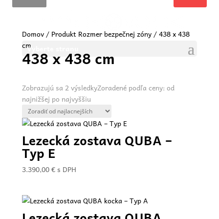
Domov
/ Produkt Rozmer bezpečnej zóny / 438 x 438
cm
Vyberte stranu
438 x 438 cm
Zobrazujú sa 2 výsledky
Zoradené podľa ceny: od
najnižšej po najvyššiu
Lezecká zostava QUBA –
Typ E
3.390,00
€
s DPH
Lezecká zostava QUBA